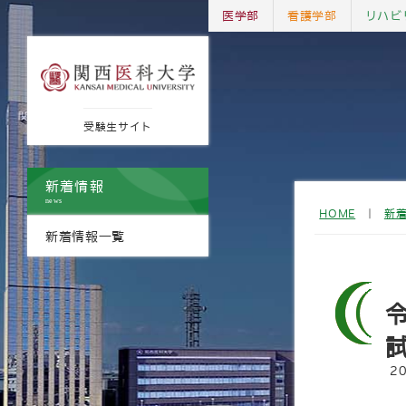
医学部
看護学部
リハビ
受験生サイト
新着情報
news
HOME
｜
新
新着情報一覧
2