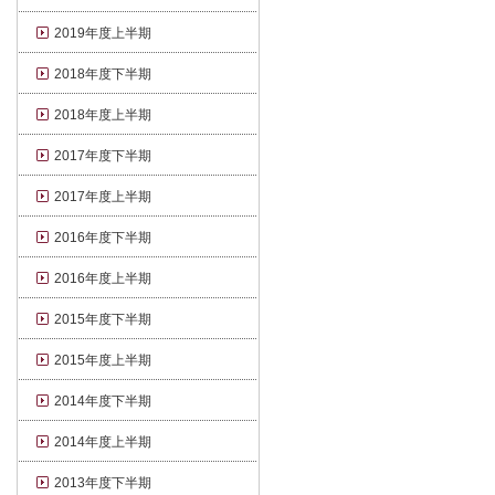
2019年度上半期
2018年度下半期
2018年度上半期
2017年度下半期
2017年度上半期
2016年度下半期
2016年度上半期
2015年度下半期
2015年度上半期
2014年度下半期
2014年度上半期
2013年度下半期