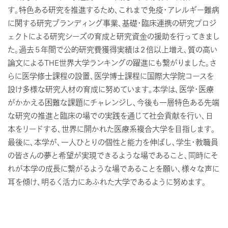
す。特色ある研究を推進するため、これまで免疫・アレルギー難病
に関する研究ブランディング事業、基礎・臨床連携の研究プロジ
ェクトによる研究シーズの育成と研究資金の援助を行ってきまし
た。過去５年間で公的研究費獲得実績は２倍以上増え、質の高い
論文によるTHE世界大学ランキングの躍進にも繋がりました。さ
らに医学修士課程の設置、医学博士課程に国際大学院コースを
設け多様な研究人材の育成に努めています。本学は、医学・医療
がかかえる困難な課題にチャレンジし、今後も一層特色ある先端
な研究の推進と臨床の場での実践を通じて社会貢献を行い、日
本をリードする、世界に開かれた医療系複合大学を目指します。
最後に、本学が、一人ひとりの個性と能力を伸ばし、学生・教職員
の皆さんの夢と希望が実現できるような場であること、同時にそ
れが本学の成長に繋がるような場であることを願い、様々な声に
耳を傾け、明るく活力にあふれた大学であるように努めます。