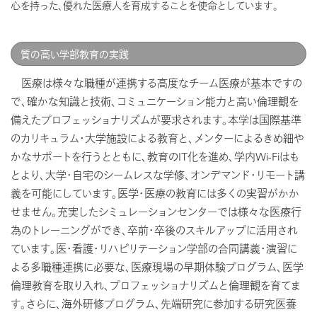
心を持った、優れた医療人を育成することを使命としています。
質の高い学部教育の実践
医療は様々な職種が連携する高度なチーム医療が基本ですの
で、確かな知識と技術、コミュニケーション能力と高い倫理観を
備えたプロフェッショナリズムが要求されます。本学は国際基準
のカリキュラム・大学施設による教育と、メンターによるきめ細や
かなサポートを行うとともに、教育のIT化を進め、学内Wi-Fiはも
とより、大学・自宅のシームレスな学修、オンデマンド・リモート講
義を可能にしています。医学・医療の教育には多くの実習がかか
せません。充実したシミュレーションセンターでは様々な医療行
為のトレーニングができ、卒前・卒後のスキルアップに活用され
ています。医・看護・リハビリテーション学部の合同講義・演習に
よる多職種連携に必要な、医療現場の早期体験プログラム、医学
倫理教育を取り入れ、プロフェッショナリズムと倫理観を育てま
す。さらに、海外研修プログラム、先端研究に参加する研究医養