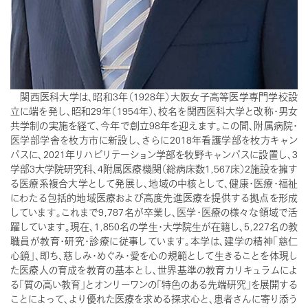
関西医科大学は、昭和3年（1928年）大阪女子高等医学専門学校設
立に端を発し、昭和29年（1954年）、校名を関西医科大学と改称・男女
共学制の実施を経て、今年で創立98年を迎えます。この間、附属病院・
医学部学舎を枚方市に新設し、さらに2018年看護学部を枚方キャン
パスに、2021年リハビリテーション学部を牧野キャンパスに設置し、3
学部3大学院研究科、4附属医療機関（総病床数1,567床）2施設を擁す
る医療系複合大学として発展し、地域の中核として、健康・医療・福祉
にわたる包括的地域医療および高度先進医療を提供する拠点を形成
しています。これまで9,787名が卒業し、医学・医療の様々な領域で活
躍しています。現在、1,850名の学生・大学院生が在籍し、5,227名の教
職員が教育・研究・診療に従事しています。本学は、建学の精神「慈仁
心鏡」、即ち、慈しみ・めぐみ・愛を心の規範として生きることを体現し
た医療人の育成を教育の基本とし、世界基準の教育カリキュラムによ
る「質の高い教育」とオンリーワンの「特色のある先端研究」を展開する
ことによって、より優れた医療を求める探求心と、患者さんに寄り添う