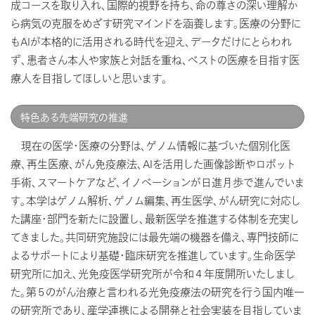
成コースを取り入れ、国際的視野を持ち、命の尊さの深い理解か
ら病気の克服をめざす研究マインドを涵養します。医療の分野に
もAIが本格的に活用される時代を迎え、データだけにとらわれ
ず、患者さん本人や家族と対話を重ね、ベストの医療を目指す医
療人を目指してほしいと思います。
特色ある先端研究の推進
現在の医学・医療の分野は、ゲノム情報に基づいた個別化医
療、再生医療、がん免疫療法、AIを活用した画像診断やロボット
手術、スマートケアなど、イノベーションが日進月歩で進んでいま
す。本学はゲノム解析、ゲノム編集、再生医学、がん研究に対応し
た講座・部門を新たに設置し、最新医学を推進する体制を充実し
てきました。共同研究施設には最先端の機器を備え、専門技師に
よるサポートにより基礎・臨床研究を推進しています。生命医学
研究所に加え、光免疫医学研究所が令和４年度開所いたしまし
た。第５のがん治療と言われる光免疫療法の研究を行う国内唯一
の研究所であり、産学連携による開発と社会実装を目指していま