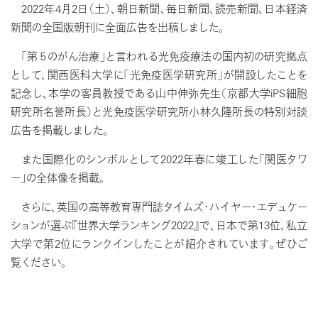
2022年4月2日（土）、朝日新聞、毎日新聞、読売新聞、日本経済
新聞の全国版朝刊に全面広告を出稿しました。
「第５のがん治療」と言われる光免疫療法の国内初の研究拠点
として、関西医科大学に「光免疫医学研究所」が開設したことを
記念し、本学の客員教授である山中伸弥先生（京都大学iPS細胞
研究所名誉所長）と光免疫医学研究所小林久隆所長の特別対談
広告を掲載しました。
また国際化のシンボルとして2022年春に竣工した「関医タワ
ー」の全体像を掲載。
さらに、英国の高等教育専門誌タイムズ・ハイヤー・エデュケー
ションが選ぶ『世界大学ランキング2022』で、日本で第13位、私立
大学で第2位にランクインしたことが紹介されています。ぜひご
覧ください。