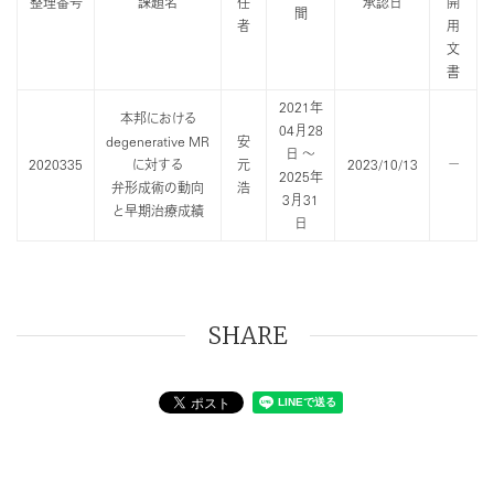
整理番号
課題名
任
承認日
開
間
者
用
文
書
2021年
本邦における
04月28
degenerative MR
安
日 ～
2020335
に対する
元
2023/10/13
－
2025年
弁形成術の動向
浩
3月31
と早期治療成績
日
SHARE