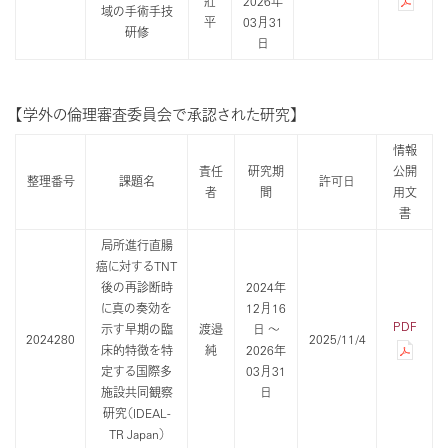
壯
2026年
域の手術手技
平
03月31
研修
日
【学外の倫理審査委員会で承認された研究】
情報
責任
研究期
公開
整理番号
課題名
許可日
者
間
用文
書
局所進行直腸
癌に対するTNT
後の再診断時
2024年
に真の奏効を
12月16
PDF
示す早期の臨
渡邉
日 ～
2024280
2025/11/4
床的特徴を特
純
2026年
定する国際多
03月31
施設共同観察
日
研究（IDEAL-
TR Japan）