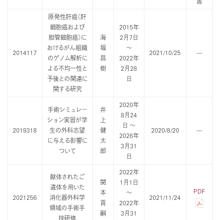
書
原発性肝癌（肝
細胞癌および
2015年
胆管細胞癌）に
海
2月7日
おけるがん組織
堀
～
2014117
2021/10/25
—
のゲノム解析に
昌
2022年
よる不均一性と
樹
2月28
予後との関連に
日
関する研究
2020年
手術シミュレー
井
8月24
ション実習が学
上
日 ～
2019318
生の外科志望
健
2020/8/20
—
2026年
に与える影響に
太
3月31
ついて
郎
日
2022年
献体されたご
関
1月1日
遺体を用いた
PDF
本
～
2021256
消化器外科学
2021/11/24
貢
2022年
領域の手術手
嗣
3月31
技研修