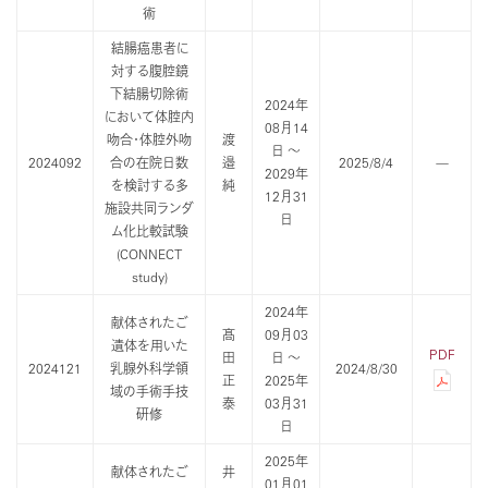
術
結腸癌患者に
対する腹腔鏡
下結腸切除術
2024年
において体腔内
08月14
吻合・体腔外吻
渡
日 ～
2024092
合の在院日数
邉
2025/8/4
—
2029年
を検討する多
純
12月31
施設共同ランダ
日
ム化比較試験
(CONNECT
study)
2024年
献体されたご
髙
09月03
遺体を用いた
PDF
田
日 ～
2024121
乳腺外科学領
2024/8/30
正
2025年
域の手術手技
泰
03月31
研修
日
2025年
献体されたご
井
01月01