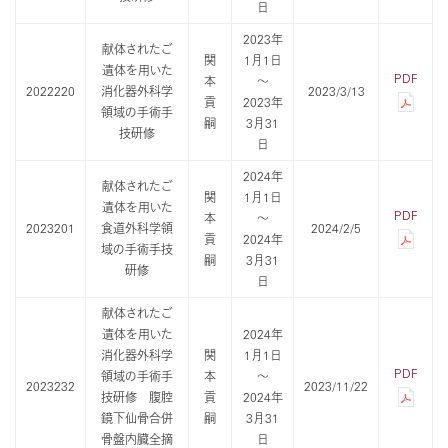
日
2023年
献体されたご
関
1月1日
遺体を用いた
PDF
本
～
2022220
消化器外科学
2023/3/13
貢
2023年
領域の手術手
嗣
3月31
技研修
日
2024年
献体されたご
関
1月1日
遺体を用いた
PDF
本
～
2023201
食道外科学領
2024/2/5
貢
2024年
域の手術手技
嗣
3月31
研修
日
献体されたご
遺体を用いた
2024年
消化器外科学
関
1月1日
PDF
領域の手術手
本
～
2023232
2023/11/22
技研修 腹腔
貢
2024年
鏡下仙骨合併
嗣
3月31
骨盤内臓全摘
日