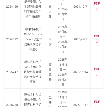
遺体を用いた
上
PDF
日 ～
2024159
上部消化管外
健
2024/10/7
2025年
科学領域の手
太
03月31
術手技研修
郎
日
2025年
外科的手技に
05月07
おけるシミュレ
山
PDF
日 ～
2024392
ーション実習の
﨑
2025/4/21
2035年
効果を検討す
誠
12月31
る研究
日
2025年
献体されたご
高
11月18
遺体を用いた
PDF
田
日 ～
2025247
乳腺外科学領
2025/11/14
正
2026年
域の手術手技
泰
03月31
研修
日
2025年
献体されたご
里
11月18
遺体を用いた
PDF
井
日 ～
2025288
胆膵外科学領
2025/11/17