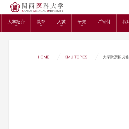
送）
リサーチワーク(医科
KMUバイオバン
附属病院長の選考
トップページ
役員報酬の支給基
教育センター
大学紹介
教育
入試
研究
ご寄付
採
ガバナンスコード
関西医科大学の社会
大学病院改革プラ
HOME
KMU TOPICS
大学院選択必修