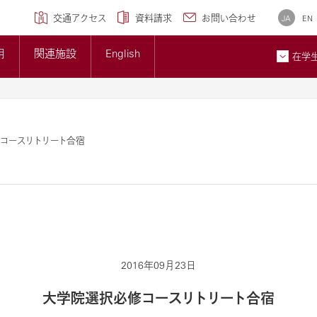
学専攻)
クセンター
研究ブランディング事業
について
広報誌
交通アクセス
資料請求
お問い合わせ
JA
EN
トップページ
準について
大学概要
用
関連施設
English
大学紹介ギャラリー
在学
貢献とSDGsへの取り組み
メディア掲載情報
ン
お問
コースリトリート合宿
2016年09月23日
大学院選択必修コースリトリート合宿