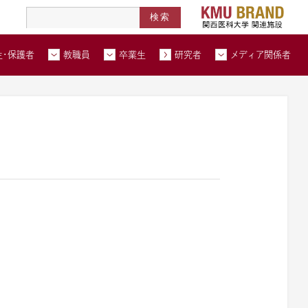
高度医療人材養成拠点形成事業
北河内メディカルネットワーク
在学生・保護者トップページへ
教職員トップページへ
卒業生トップページへ
トップページ
生・保護者
教職員
卒業生
研究者
メディア関係者
い合わせ
交通アクセス
資料請求