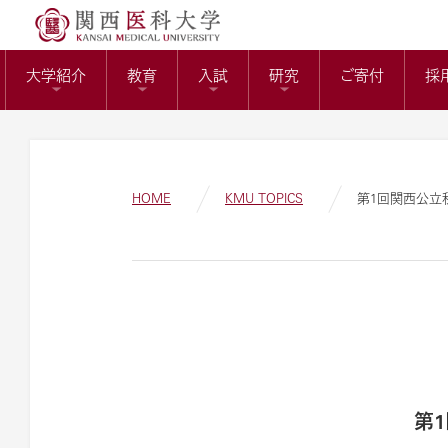
送）
リサーチワーク(医科
KMUバイオバン
附属病院長の選考
トップページ
役員報酬の支給基
教育センター
大学紹介
教育
入試
研究
ご寄付
採
ガバナンスコード
関西医科大学の社会
大学病院改革プラ
HOME
KMU TOPICS
第1回関西公立
第