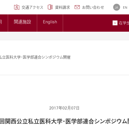
学専攻)
クセンター
研究ブランディング事業
について
広報誌
交通アクセス
資料請求
お問い合わせ
JA
EN
トップページ
準について
大学概要
用
関連施設
English
大学紹介ギャラリー
在学
貢献とSDGsへの取り組み
メディア掲載情報
ン
お問
私立医科大学・医学部連合シンポジウム開催
2017年02月07日
1回関西公立私立医科大学・医学部連合シンポジウム