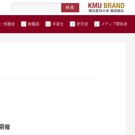
高度医療人材養成拠点形成事業
北河内メディカルネットワーク
在学生・保護者トップページへ
教職員トップページへ
卒業生トップページへ
トップページ
生・保護者
教職員
卒業生
研究者
メディア関係者
い合わせ
交通アクセス
資料請求
開催