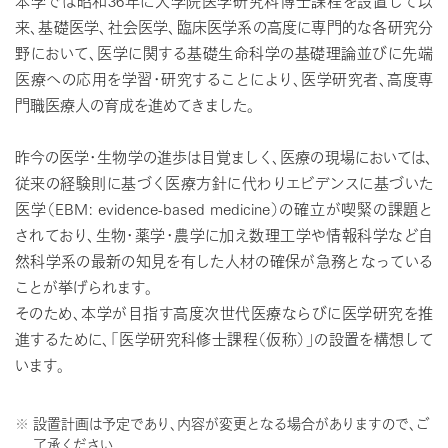
本学では昭和36年に大学院医学研究科博士課程を設置して以
来、基礎医学、社会医学、臨床医学系の高度に専門的な各研究分
野において、医学に関する基礎生命科学の基礎理論並びに先端
医療への応用を学習・研究することにより、医学研究者、高度専
門職医療人の育成を進めてきました。
昨今の医学・生物学の進歩は目覚ましく、医療の現場においては、
従来の経験則に基づく医療方針に代わりエビデンスに基づいた
医学（EBM: evidence-based medicine）の確立が喫緊の課題と
されており、生物・薬学・農学に加え数理工学や情報科学など自
然科学系の最新の知見を有した人材の確保が急務となっている
ことが挙げられます。
そのため、本学が目指す高度次世代医療ならびに医学研究を推
進するために、「医学研究科修士課程（仮称）」の設置を構想して
います。
設置計画は予定であり、内容が変更となる場合がありますので、ご
了承ください。