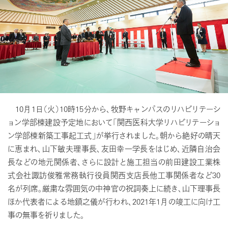
10月1日（火）10時15分から、牧野キャンパスのリハビリテーシ
ョン学部棟建設予定地において「関西医科大学リハビリテーショ
ン学部棟新築工事起工式」が挙行されました。朝から絶好の晴天
に恵まれ、山下敏夫理事長、友田幸一学長をはじめ、近隣自治会
長などの地元関係者、さらに設計と施工担当の前田建設工業株
式会社諏訪俊雅常務執行役員関西支店長他工事関係者など30
名が列席。厳粛な雰囲気の中神官の祝詞奏上に続き、山下理事長
ほか代表者による地鎮之儀が行われ、2021年1月の竣工に向け工
事の無事を祈りました。