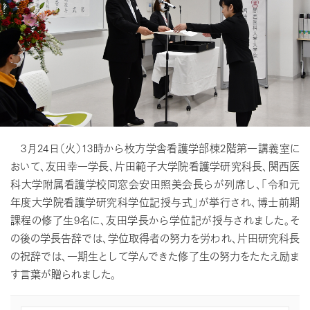
3月24日（火）13時から枚方学舎看護学部棟2階第一講義室に
おいて、友田幸一学長、片田範子大学院看護学研究科長、関西医
科大学附属看護学校同窓会安田照美会長らが列席し、「令和元
年度大学院看護学研究科学位記授与式」が挙行され、博士前期
課程の修了生9名に、友田学長から学位記が授与されました。そ
の後の学長告辞では、学位取得者の努力を労われ、片田研究科長
の祝辞では、一期生として学んできた修了生の努力をたたえ励ま
す言葉が贈られました。