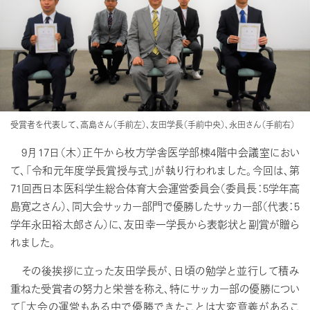
受賞者を代表して、高島さん（手前左）、友田学長（手前中央）、永田さん（手前右）
9月17日（木）正午から枚方学舎医学部棟4階中会議室におい
て、「令和元年度学長賞授与式」が執り行われました。今回は、第
71回西日本医科学生総合体育大会運営委員会（委員長：5学年高
島寛之さん）、同大会サッカー部門で優勝したサッカー部（代表：5
学年永田裕太郎さん）に、友田幸一学長から表彰状と副賞が贈ら
れました。
その後挨拶に立った友田学長が、日頃の勉学と並行して積み
重ねた受賞者の努力と栄誉を称え、特にサッカー部の優勝につい
て「大会の運営もある中で優勝できたことは大変意義があるこ