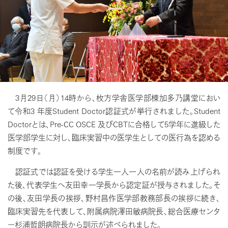
3月29日（月）14時から、枚方学舎医学部棟加多乃講堂におい
て令和3 年度Student Doctor認証式が挙行されました。Student
Doctorとは、Pre-CC OSCE 及びCBTに合格して5学年に進級した
医学部学生に対し、臨床実習中の医学生としての医行為を認める
制度です。
認証式では認証を受ける学生一人一人の名前が読み上げられ
た後、代表学生へ友田幸一学長から認定証が授与されました。そ
の後、友田学長の挨拶、野村昌作医学部教務部長の挨拶に続き、
臨床実習先を代表して、附属病院澤田敏病院長、総合医療センタ
ー杉浦哲朗病院長から訓示が述べられました。