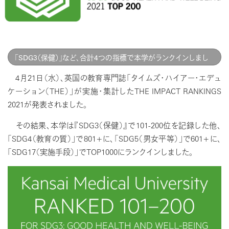
「SDG3（保健）」など、合計4つの指標で本学がランクインしまし
た
4月21日（水）、英国の教育専門誌「タイムズ・ハイアー・エデュ
ケーション（THE）」が実施・集計したTHE IMPACT RANKINGS
2021が発表されました。
その結果、本学は『SDG3（保健）』で101-200位を記録した他、
「SDG4（教育の質）」で801+に、「SDG5（男女平等）」で601+に、
「SDG17（実施手段）」でTOP1000にランクインしました。