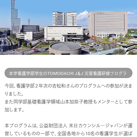
本学看護学部学生のTOMODACHI J＆J 災害看護研修プログラ
ム2024への参加が決まりました
今回、看護学部２年次の吉松和さんのプログラムへの参加が決ま
りました。
また同学部基礎看護学領域山本加奈子教授もメンターとして参
加します。
本プログラムは、公益財団法人 米日カウンシル－ジャパンが運
営しているものの一部で、全国各地から10名の看護学生が選ば