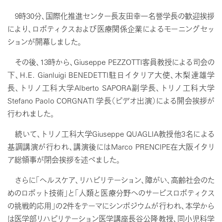
9時30分、国際化推進センター長友田幸一名誉学長の歓迎挨拶
により、ロボティクスおよび医療関係企業によるモーニングセッ
ションが開幕しました。
その後、13時から、Giuseppe PEZZOTTI客員教授による司会の
下、H.E. Gianluigi BENEDETTI駐日イタリア大使、木梨達雄学
長、トリノ工科大学Alberto SAPORA副学長、トリノ工科大学
Stefano Paolo CORGNATI 学長（ビデオ出演）による開会挨拶が
行われました。
続いて、トリノ工科大学Giuseppe QUAGLIA教授他3名による
基調講演が行われ、講演後にはMarco PRENCIPE在大阪イタリ
ア総領事が閉会挨拶を述べました。
さらに「ヘルスケア、リハビリテーション、障がい、高齢社会のた
めのロボット技術」と「人類と医療分野へのサービスロボティクス
の挑戦的応用」の2件をテーマにシンポジウムが行われ、本学から
は医学部リハビリテーション医学講座長谷公隆教授、同小児科学