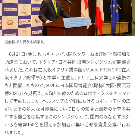
開会挨拶を行う木梨学長
6月21日（金）、枚方キャンパス関医タワーおよび医学部棟加多
乃講堂において、イタリア・日本共同国際シンポジウムが開催さ
れました。これは在大阪イタリア領事館（Marco PRENCIPE在大
阪イタリア総領事）と本学が主催し、トリノ工科大学との連携の
もと開催したもので、2025年日本国際博覧会（略称「大阪・関西万
博2025」）を見据え、人類と医療のためのロボティクスをテーマと
して実施しました。ヘルスケアの分野におけるロボット工学の広
がりとその多大な可能性について日伊の知見と最新の研究を共
有する機会を提供するこのシンポジウムに、国内のみならず海外
からも総勢150名を超える参加者が集い活発な意見交換が行わ
れました。