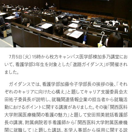
7月5日（火）15時から枚方キャンパス医学部棟加多乃講堂にお
いて、看護学部3年生を対象とした「進路ガイダンス」が開催され
ました。
ガイダンスでは、看護学部加藤令子学部長の挨拶の後、「それ
ぞれのキャリアに向けた心構え」と題してキャリア支援委員会太
田祐子委員長が説明し、就職関連情報企業の担当者から就職活
動におけるポイントに関する講演がありました。その後「関西医科
大学附属医療機関の看護の魅力」と題して安田照美統括看護部
長の講演、附属病院若手看護師から「関西医科大学附属医療機
関に就職して」と題した講話、本学人事部から採用に関する説