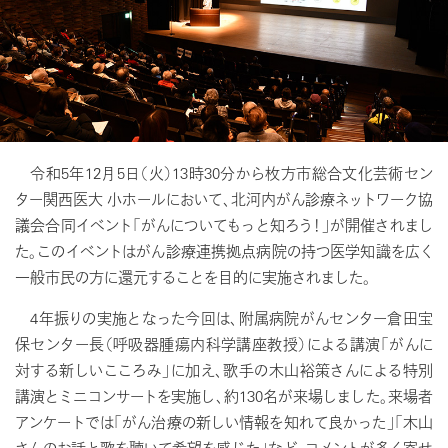
令和5年12月5日（火）13時30分から枚方市総合文化芸術セン
ター関西医大 小ホールにおいて、北河内がん診療ネットワーク協
議会合同イベント「がんについてもっと知ろう！」が開催されまし
た。このイベントはがん診療連携拠点病院の持つ医学知識を広く
一般市民の方に還元することを目的に実施されました。
4年振りの実施となった今回は、附属病院がんセンター倉田宝
保センター長（呼吸器腫瘍内科学講座教授）による講演「がんに
対する新しいこころみ」に加え、歌手の木山裕策さんによる特別
講演とミニコンサートを実施し、約130名が来場しました。来場者
アンケートでは「がん治療の新しい情報を知れて良かった」「木山
さんのお話と歌を聴いて希望を感じた」など、コメントが多く寄せ