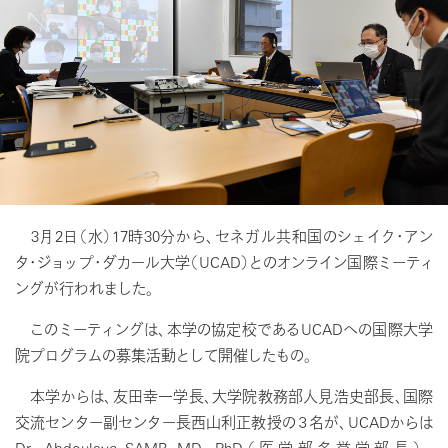
3月2日（水）17時30分から、セネガル共和国のシェイク・アン
タ・ジョップ・ダカール大学（UCAD）とのオンライン国際ミーティ
ングが行われました。
このミーティングは、本学の協定校であるUCADへの国際大学
院プログラムの募集活動として開催したもの。
本学からは、友田幸一学長、大学院教務部人見浩史部長、国際
交流センター副センター長西山利正教授の３名が、UCADからは
Dr. Abdoulaye SAMB MD, PhD（医学部名誉学部長）、