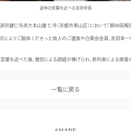
追悼の言葉を述べる友田学長
臨済宗建仁寺派大本山建 仁寺（京都市東山区）において「第88回解
によりご献体くださった故人のご遺族や白菊会会員、友田幸一
葉を述べた後、僧侶による読経が捧げられ、参列者による焼香
一覧に戻る