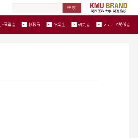
高度医療人材養成拠点形成事業
北河内メディカルネットワーク
在学生・保護者トップページへ
教職員トップページへ
卒業生トップページへ
トップページ
生・保護者
教職員
卒業生
研究者
メディア関係者
い合わせ
交通アクセス
資料請求