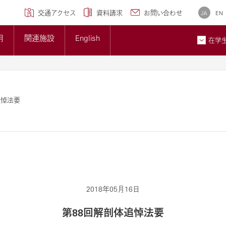
学専攻)
クセンター
研究ブランディング事業
について
広報誌
交通アクセス
資料請求
お問い合わせ
JA
EN
トップページ
準について
大学概要
用
関連施設
English
大学紹介ギャラリー
在学
貢献とSDGsへの取り組み
メディア掲載情報
ン
お問
追悼法要
2018年05月16日
第88回解剖体追悼法要