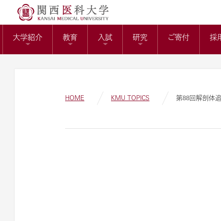
送）
リサーチワーク(医科
KMUバイオバン
附属病院長の選考
トップページ
役員報酬の支給基
教育センター
大学紹介
教育
入試
研究
ご寄付
採
ガバナンスコード
関西医科大学の社会
大学病院改革プラ
HOME
KMU TOPICS
第88回解剖体