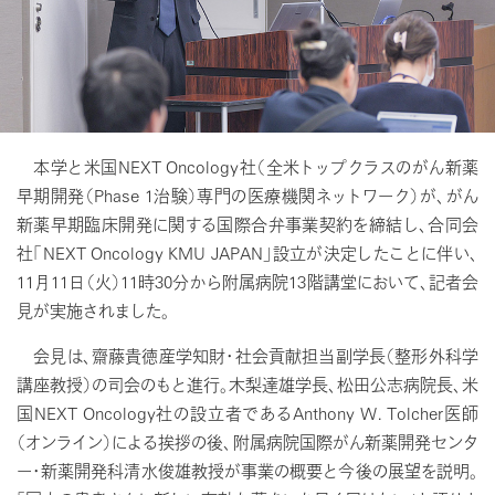
本学と米国NEXT Oncology社（全米トップクラスのがん新薬
早期開発（Phase 1治験）専門の医療機関ネットワーク）が、がん
新薬早期臨床開発に関する国際合弁事業契約を締結し、合同会
社「NEXT Oncology KMU JAPAN」設立が決定したことに伴い、
11月11日（火）11時30分から附属病院13階講堂において、記者会
見が実施されました。
会見は、齋藤貴徳産学知財・社会貢献担当副学長（整形外科学
講座教授）の司会のもと進行。木梨達雄学長、松田公志病院長、米
国NEXT Oncology社の設立者であるAnthony W. Tolcher医師
（オンライン）による挨拶の後、附属病院国際がん新薬開発センタ
ー・新薬開発科清水俊雄教授が事業の概要と今後の展望を説明。