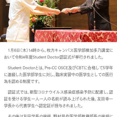
1月6日（木）14時から、枚方キャンパス医学部棟加多乃講堂に
おいて令和4年度Student Doctor認証式が挙行されました。
Student Doctorとは、Pre-CC OSCE及びCBTに合格して5学年
に進級した医学部学生に対し、臨床実習中の医学生としての医行
為を認める制度です。
認証式では、新型コロナウイルス感染症感染予防に配慮し、認
証を受ける学生一人一人の名前が読み上げられた後、友田幸一
学長から代表学生へ認定証が授与されました。
その後は友田学長の挨拶、野村昌作医学部教務部長の挨拶に