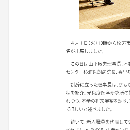
４月１日（火）10時から枚方
名が出席しました。
この日は山下敏夫理事長、木梨
センター杉浦哲朗病院長、香里
訓辞に立った理事長は、まもな
状を紹介。光免疫医学研究所の
れつつ、本学の将来展望を語り
てほしいと述べました。
続いて、新入職員を代表して
されました。その後、山門セン