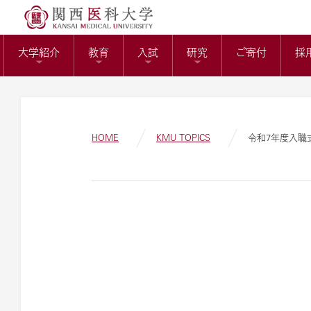
送）
リサーチワーク(医科
KMUバイオバン
附属病院長の選考
トップページ
役員報酬の支給基
教育センター
大学紹介
教育
入試
研究
ご寄付
採
ガバナンスコード
関西医科大学の社会
大学病院改革プラ
HOME
KMU TOPICS
令和7年度入職