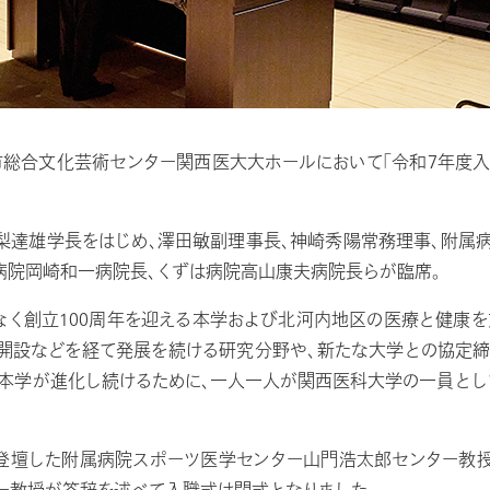
市総合文化芸術センター関西医大大ホールにおいて「令和7年度入職
達雄学長をはじめ、澤田敏副理事長、神崎秀陽常務理事、附属
病院岡崎和一病院長、くずは病院高山康夫病院長らが臨席。
く創立100周年を迎える本学および北河内地区の医療と健康
開設などを経て発展を続ける研究分野や、新たな大学との協定
、本学が進化し続けるために、一人一人が関西医科大学の一員とし
登壇した附属病院スポーツ医学センター山門浩太郎センター教授
ター教授が答辞を述べて入職式は閉式となりました。