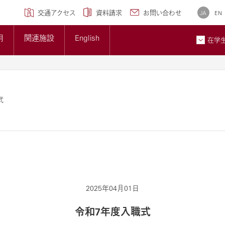
学専攻)
クセンター
研究ブランディング事業
について
広報誌
交通アクセス
資料請求
お問い合わせ
JA
EN
トップページ
準について
大学概要
用
関連施設
English
大学紹介ギャラリー
在学
貢献とSDGsへの取り組み
メディア掲載情報
ン
お問
式
2025年04月01日
令和7年度入職式