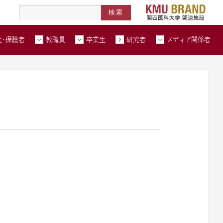
高度医療人材養成拠点形成事業
北河内メディカルネットワーク
在学生・保護者トップページへ
教職員トップページへ
卒業生トップページへ
トップページ
生・保護者
教職員
卒業生
研究者
メディア関係者
い合わせ
交通アクセス
資料請求