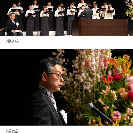
学歌斉唱
学長式辞