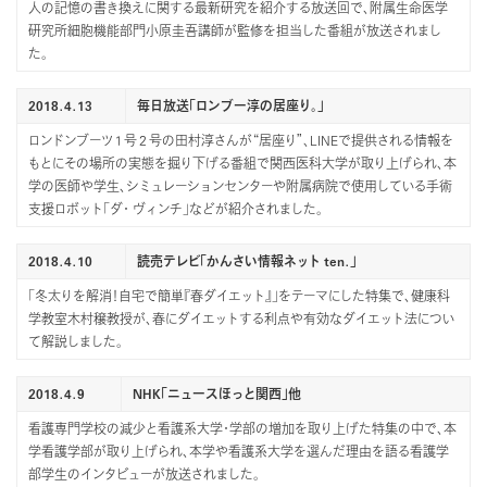
人の記憶の書き換えに関する最新研究を紹介する放送回で、附属生命医学
研究所細胞機能部門小原圭吾講師が監修を担当した番組が放送されまし
た。
2018.4.13
毎日放送「ロンブー淳の居座り。」
ロンドンブーツ１号２号の田村淳さんが“居座り”、LINEで提供される情報を
もとにその場所の実態を掘り下げる番組で関西医科大学が取り上げられ、本
学の医師や学生、シミュレーションセンターや附属病院で使用している手術
支援ロボット「ダ・ ヴィンチ」などが紹介されました。
2018.4.10
読売テレビ「かんさい情報ネット ten.」
「冬太りを解消！自宅で簡単『春ダイエット』」をテーマにした特集で、健康科
学教室木村穣教授が、春にダイエットする利点や有効なダイエット法につい
て解説しました。
2018.4.9
NHK「ニュースほっと関西」他
看護専門学校の減少と看護系大学・学部の増加を取り上げた特集の中で、本
学看護学部が取り上げられ、本学や看護系大学を選んだ理由を語る看護学
部学生のインタビューが放送されました。