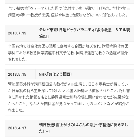
“すい臓の病”をテーマとした回で「急性すい炎」が取り上げられ、内科学第三
講座岡崎和一教授が出演。症状や原因、治療法などについて解説しました。
テレビ東京「日曜ビッグバラエティ『救命救急 リアル現
2018.7.15
場3』」
全国各地で救命救急医の現場に密着する企画が放送され、附属病院救急医
学科における救急医学講座中村文子助教、同島津遥香助教らの活躍が紹介
されました。
2018.5.15
NHK「おはよう関西」
腎泌尿器外科学講座松田公志教授がVTR出演し、旧日本軍兵士が持ってい
た日章旗の持ち主を探して欲しいと米国人医師から依頼されたこと、寄せ書
きに書かれた情報をもとに静岡県富士川町役場に問い合わせたが成果がな
かったこと、「なんとか関係者が見つかってほしい」のコメントなどが紹介さ
れました。
朝日放送「雨上がりの「Aさんの話」～事情通に聞きまし
2018.4.17
た！～」