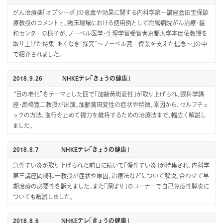
がん治療薬「オプシーボ」の意義や効果に関する内科学第一講座倉田宝保診
療教授のコメントと、臨床現場における使用例として附属病院がん治療・緩
和センターの様子が、ノーベル医学・生理学賞受賞者京都大学本庶佑教授を
取り上げた特集「あくなき“探究”～ノーベル賞 偉業を支えた信念～」の中
で紹介されました。
2018.9.26
NHKEテレ「きょうの健康」
“目の老化”をテーマとした回で「加齢黄斑変性」が取り上げられ、眼科学講
座・高橋寛二教授が出演。加齢黄斑変性の症状や特徴、原因から、セルフチェ
ックの方法、進行を止めて視力を維持するための治療法まで、幅広く解説し
ました。
2018.8.7
NHKEテレ「きょうの健康」
急性すい炎が取り上げられた前日に続いて「慢性すい炎」が特集され、内科学
第三講座岡崎和一教授が症状や原因、治療法などについて解説。合わせて早
期治療の必要性を訴えました。また「深ぼり」のコーナーで自己免疫性膵炎に
ついても解説しました。
2018.8.6
NHKEテレ「きょうの健康」