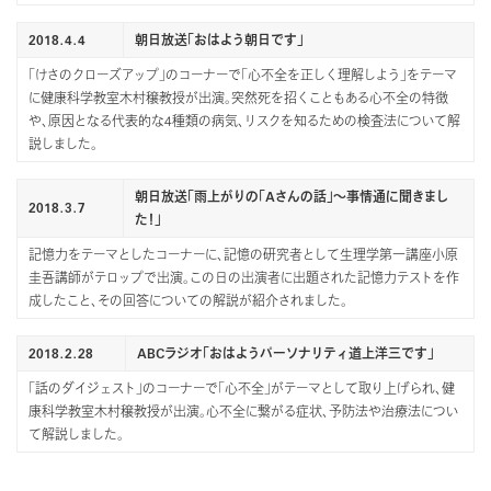
2018.4.4
朝日放送「おはよう朝日です」
「けさのクローズアップ」のコーナーで「心不全を正しく理解しよう」をテーマ
に健康科学教室木村穣教授が出演。突然死を招くこともある心不全の特徴
や、原因となる代表的な4種類の病気、リスクを知るための検査法について解
説しました。
朝日放送「雨上がりの「Aさんの話」～事情通に聞きまし
2018.3.7
た！」
記憶力をテーマとしたコーナーに、記憶の研究者として生理学第一講座小原
圭吾講師がテロップで出演。この日の出演者に出題された記憶力テストを作
成したこと、その回答についての解説が紹介されました。
2018.2.28
ABCラジオ「おはようパーソナリティ道上洋三です」
「話のダイジェスト」のコーナーで「心不全」がテーマとして取り上げられ、健
康科学教室木村穣教授が出演。心不全に繋がる症状、予防法や治療法につい
て解説しました。