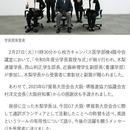
学長賞受賞者
2月27日（火）11時30分から枚方キャンパス医学部棟4階中会
議室において、「令和5年度分学長賞授与式」が執り行われ、木梨
達雄学長、西山利正学生部長、近藤麻理学生副部長（看護学部）
が参加し、木梨学長から受賞者に表彰状と副賞が贈られました。
あわせて、2023年G7貿易大臣会合大阪・堺推進協力協議会吉
村洋文会長（大阪府知事）からの感謝状も手渡されました。
挨拶に立った木梨学長は、今回G7 大阪・堺貿易大臣会合に際
して通訳ボランティアとして活動したことへの称賛を述べ、英語
というツールの有用性について語り、今後の活躍を願うメッセー
ジを受賞者に送りました。