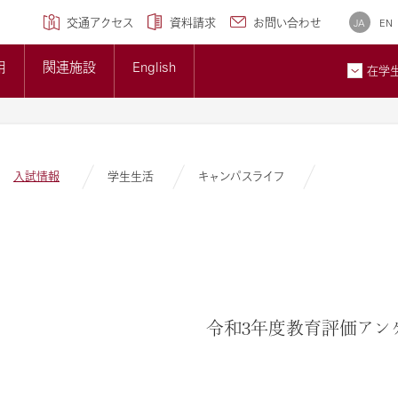
学専攻)
クセンター
研究ブランディング事業
について
広報誌
交通アクセス
資料請求
お問い合わせ
JA
EN
トップページ
準について
大学概要
用
関連施設
English
大学紹介ギャラリー
在学
貢献とSDGsへの取り組み
メディア掲載情報
ン
お問
入試情報
学生生活
キャンパスライフ
令和3年度教育評価アン