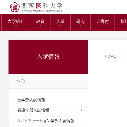
送）
リサーチワーク(医科
KMUバイオバン
附属病院長の選考
トップページ
役員報酬の支給基
教育センター
大学紹介
教育
入試
研究
ご寄付
採
ガバナンスコード
関西医科大学の社会
大学病院改革プラ
入試情報
HOME
学部
医学部入試情報
看護学部入試情報
リハビリテーション学部入試情報