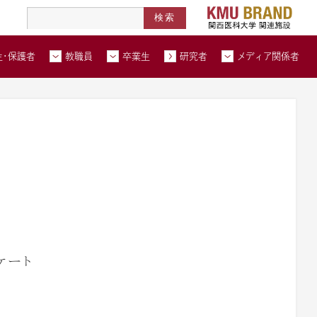
高度医療人材養成拠点形成事業
北河内メディカルネットワーク
在学生・保護者トップページへ
教職員トップページへ
卒業生トップページへ
トップページ
生・保護者
教職員
卒業生
研究者
メディア関係者
い合わせ
交通アクセス
資料請求
ケート