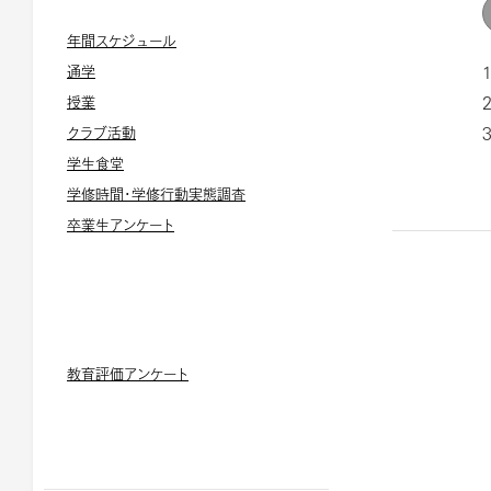
年間スケジュール
通学
授業
クラブ活動
学生食堂
学修時間・学修行動実態調査
卒業生アンケート
教育評価アンケート