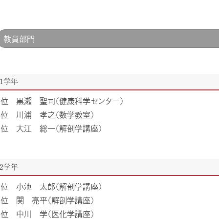
教員部門
1学年
1位 黒瀨 聖司（健康科学センター）
2位 川浦 孝之（数学教室）
3位 ⼤江 総⼀（解剖学講座）
2学年
1位 小池 太郎（解剖学講座）
2位 関 亮平（解剖学講座）
3位 中川 学（医化学講座）