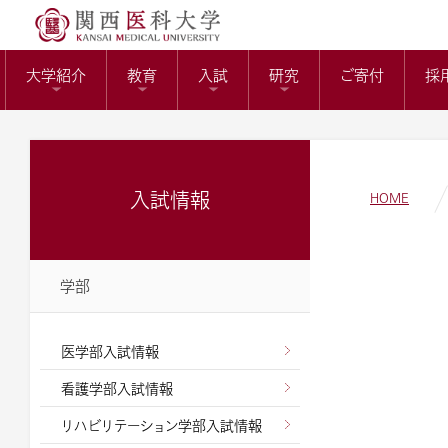
送）
リサーチワーク(医科
KMUバイオバン
附属病院長の選考
トップページ
役員報酬の支給基
教育センター
大学紹介
教育
入試
研究
ご寄付
採
ガバナンスコード
関西医科大学の社会
大学病院改革プラ
入試情報
HOME
学部
医学部入試情報
看護学部入試情報
リハビリテーション学部入試情報