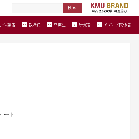
高度医療人材養成拠点形成事業
北河内メディカルネットワーク
在学生・保護者トップページへ
教職員トップページへ
卒業生トップページへ
トップページ
生・保護者
教職員
卒業生
研究者
メディア関係者
い合わせ
交通アクセス
資料請求
ケート