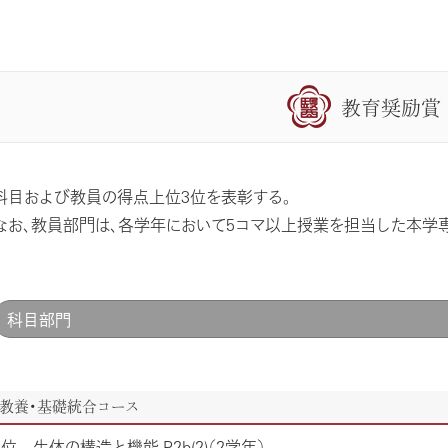
教育奨励賞
科目および教員の得点上位3位を表彰する。
なお、教員部門は、各学年において5コマ以上授業を担当した本学
科目部門
教養・基礎統合コース
1位 生体の構造と機能 P2b(2)（2学年）