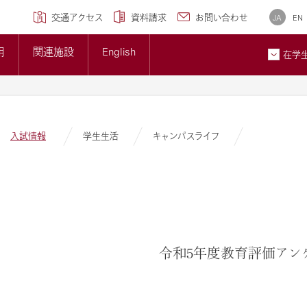
学専攻)
クセンター
研究ブランディング事業
について
広報誌
交通アクセス
資料請求
お問い合わせ
JA
EN
トップページ
準について
大学概要
用
関連施設
English
大学紹介ギャラリー
在学
貢献とSDGsへの取り組み
メディア掲載情報
ン
お問
入試情報
学生生活
キャンパスライフ
令和5年度教育評価アン