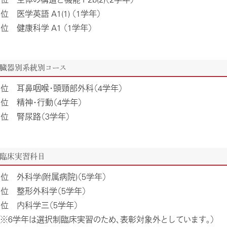
2位 医学英語 A1(1) （1学年）
3位 健康科学 A1 （1学年）
臓器別系統別コース
1位 耳鼻咽喉・頭頸部外科（4学年）
2位 精神・⾏動（4学年）
3位 腎尿路（3学年）
臨床実習科目
1位 外科学(附属病院)（5学年）
2位 整形外科学（5学年）
3位 内科学三（5学年）
（※6学年は選択制臨床実習のため、表彰対象外としています。）