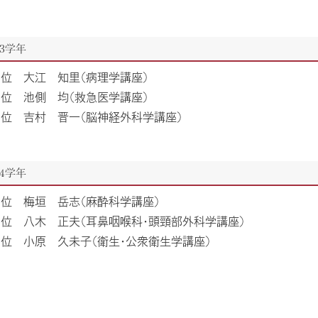
3学年
1位 大江 知里（病理学講座）
2位 池側 均（救急医学講座）
3位 吉村 晋⼀（脳神経外科学講座）
4学年
1位 梅垣 岳志（⿇酔科学講座）
2位 八木 正夫（耳鼻咽喉科・頭頸部外科学講座）
3位 小原 久未子（衛生・公衆衛生学講座）