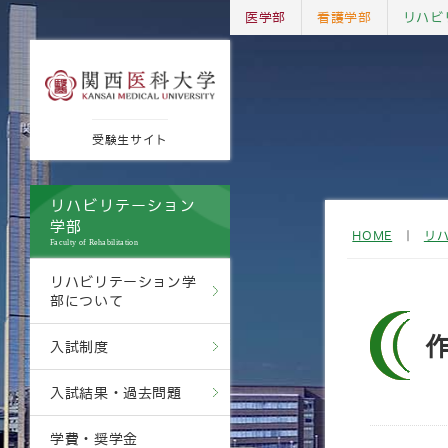
医学部
看護学部
リハビ
受験生サイト
リハビリテーション
学部
HOME
｜
リ
Faculty of Rehabilitation
リハビリテーション学
部について
入試制度
入試結果・過去問題
学費・奨学金