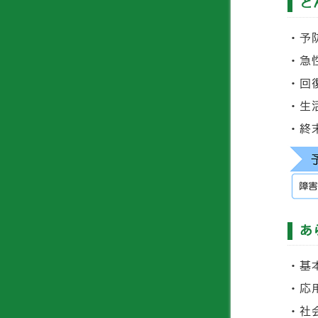
ど
予
急
回
生
終
あ
基
応
社