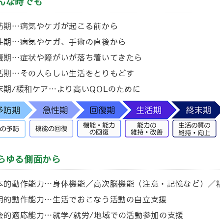
んな時でも
防期…病気やケガが起こる前から
性期…病気やケガ、手術の直後から
復期…症状や障がいが落ち着いてきたら
活期…その人らしい生活をとりもどす
末期/緩和ケア…より高いQOLのために
らゆる側面から
本的動作能力…身体機能／高次脳機能（注意・記憶など）／
用的動作能力…生活でおこなう活動の自立支援
会的適応能力…就学/就労/地域での活動参加の支援