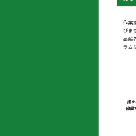
作業
びま
高齢
ラム