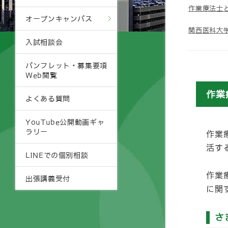
作業療法士
オープンキャンパス
関西医科大
入試相談会
パンフレット・募集要項
Web閲覧
作業
よくある質問
YouTube公開動画ギャ
ラリー
作業
活す
LINEでの個別相談
作業
出張講義受付
に関
さ