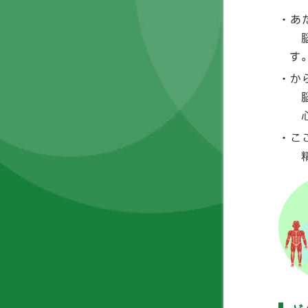
あ
脳
す
か
脳
心
こ
精