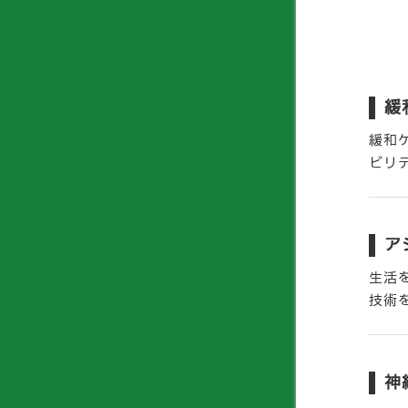
緩
緩和
ビリ
ア
生活
技術
神