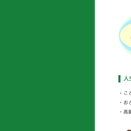
人
こ
お
高