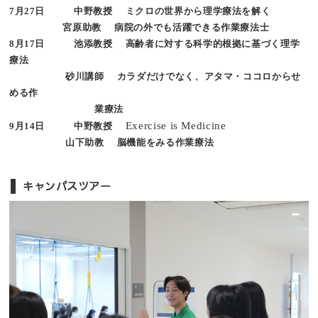
7月27日 中野教授 ミクロの世界から理学療法を解く
宮原助教 病院の外でも活躍できる作業療法士
8月17日 池添教授
高齢者に対する科学的根拠に基づく理学
療
法
砂川講師 カラダだけでなく、アタマ・ココロから
せ
め
る作
業療法
Exercise is Medicine
9月14日 中野教授
山下助教 脳機能をみる作業療法
キャンパスツアー