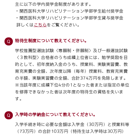
主に以下の学内奨学金制度があります。
・関西医科大学リハビリテーション学部学生給付奨学金
・関西医科大学リハビリテーション学部学生貸与奨学金
詳しくは
こちら
をご覧ください。
特待生制度について教えてください。
学校推薦型選抜試験〈専願制・併願制〉及び一般選抜試験
〈３教科型〉合格者のうち成績上位者には、勉学奨励を目
的として、初年度納入金のうち、授業料、実験実習費、教
育充実費の全額、次年度以降（毎年）授業料、教育充実費
の半額、実験実習費の全額、合計374万円を免除します。
※当該年度に成績下位4分の1となった者または指定の単位
を修得できなかった者は次年度の特待生の資格を失いま
す。
入学時の学納金について教えてください。
入学手続き時に必要な金額は入学金（30万円）と授業料等
（73万円）の合計103万円（特待生は入学時は30万円）