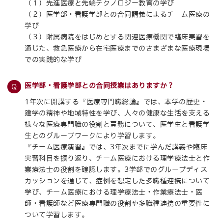
（１）先進医療と先端テクノロジー教育の学び
（２）医学部・看護学部との合同講義によるチーム医療の
学び
（３）附属病院をはじめとする関連医療機関で臨床実習を
通じた、救急医療から在宅医療までのさまざまな医療現場
での実践的な学び
医学部・看護学部との合同授業はありますか？
1年次に開講する『医療専門職総論』では、本学の歴史・
建学の精神や地域特性を学び、人々の健康な生活を支える
様々な医療専門職の役割と責務について、医学生と看護学
生とのグループワークにより学習します。
『チーム医療演習』では、3年次までに学んだ講義や臨床
実習科目を振り返り、チーム医療における理学療法士と作
業療法士の役割を確認します。3学部でのグループディス
カッションを通じて、症例を想定した多職種連携について
学び、チーム医療における理学療法士・作業療法士・医
師・看護師など医療専門職の役割や多職種連携の重要性に
ついて学習します。