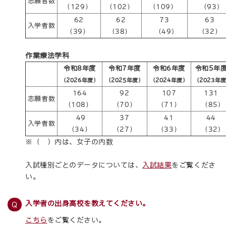
志願者数
（129）
（102）
（109）
（93)
62
62
73
63
入学者数
（39）
（38）
（49)
（32）
作業療法学科
令和8年度
令和7年度
令和6年度
令和5年
（2026年度）
（2025年度）
（2024年度）
（2023年度
164
92
107
131
志願者数
（108）
（70）
（71）
（85)
49
37
41
44
入学者数
（34）
（27）
（33）
（32)
※（ ）内は、女子の内数
入試種別ごとのデータについては、
入試結果
をご覧くださ
い。
入学者の出身高校を教えてください。
こちら
をご覧ください。