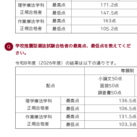
最高点
171.2点
理学療法学科
正規合格者
最低点
147.5点
最高点
163点
作業療法学科
正規合格者
最低点
105.2点
学校推薦型選抜試験合格者の最高点、最低点を教えてくだ
さい。
令和8年度（2026年度）の結果は以下の通りです。
専願制
小論文50点
配点
面接50点
調査書50点
最高点
136.5点
理学療法学科
正規合格者
最低点
106.5点
最高点
131.5点
作業
療法学科
正規合格者
最低点
103.3点