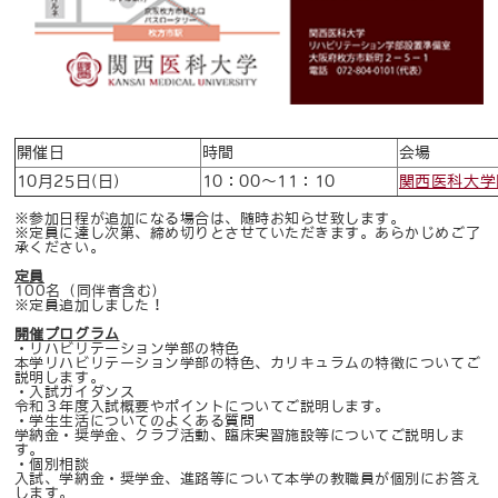
開催日
時間
会場
10月25日(日)
10：00～11：10
関西医科大学
※参加日程が追加になる場合は、随時お知らせ致します。
※定員に達し次第、締め切りとさせていただきます。あらかじめご了
承ください。
定員
100名（同伴者含む）
※定員追加しました！
開催プログラム
・リハビリテーション学部の特色
本学リハビリテーション学部の特色、カリキュラムの特徴についてご
説明します。
・入試ガイダンス
令和３年度入試概要やポイントについてご説明します。
・学生生活についてのよくある質問
学納金・奨学金、クラブ活動、臨床実習施設等についてご説明しま
す。
・個別相談
入試、学納金・奨学金、進路等について本学の教職員が個別にお答え
します。