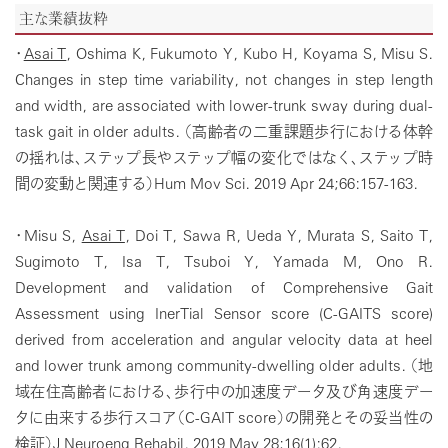
主な業績抜粋
・
Asai T
, Oshima K, Fukumoto Y, Kubo H, Koyama S, Misu S.
Changes in step time variability, not changes in step length
and width, are associated with lower-trunk sway during dual-
task gait in older adults. （高齢者の二重課題歩行における体幹
の揺れは、ステップ長やステップ幅の変化ではなく、ステップ時
間の変動と関連する）Hum Mov Sci. 2019 Apr 24;66:157-163.
・Misu S,
Asai T
, Doi T, Sawa R, Ueda Y, Murata S, Saito T,
Sugimoto T, Isa T, Tsuboi Y, Yamada M, Ono R.
Development and validation of Comprehensive Gait
Assessment using InerTial Sensor score (C-GAITS score)
derived from acceleration and angular velocity data at heel
and lower trunk among community-dwelling older adults. （地
域在住高齢者における、歩行中の加速度データ及び角速度デー
タに由来する歩行スコア（C-GAIT score）の開発とその妥当性の
検証）J Neuroeng Rehabil. 2019 May 28;16(1):62.