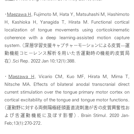
・
Maezawa H
, Fujimoto M, Hata Y, Matsuhashi M, Hashimoto
H, Kashioka H, Yanagida T, Hirata M. Functional cortical
localization of tongue movements using corticokinematic
coherence with a deep learning-assisted motion capture
system. （深層学習支援キャプチャーモーションによる皮質—運
動機能コヒーレンス解析を用いた舌運動時の機能的皮質局
在）.Sci Rep. 2022 Jan 10;12(1):388.
・
Maezawa H
, Vicario CM, Kuo MF, Hirata M, Mima T,
Nitsche MA. Effects of bilateral anodal transcranial direct
current stimulation over the tongue primary motor cortex on
cortical excitability of the tongue and tongue motor functions.
（運動野に対する両側陽極経頭蓋直流刺激が舌の皮質興奮性お
よび舌運動機能に及ぼす影響）. Brain Stimul. 2020 Jan-
Feb;13(1):270-272.