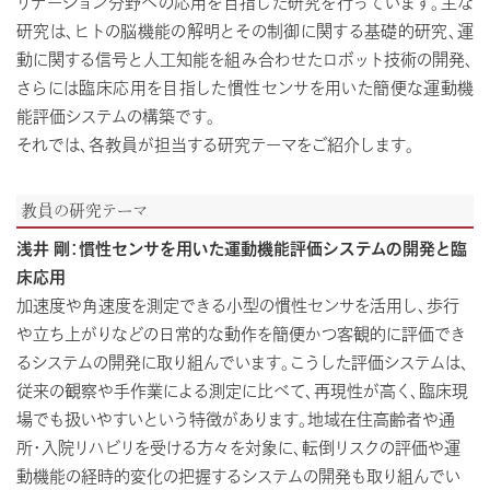
リテーション分野への応用を目指した研究を行っています。主な
研究は、ヒトの脳機能の解明とその制御に関する基礎的研究、運
動に関する信号と人工知能を組み合わせたロボット技術の開発、
さらには臨床応用を目指した慣性センサを用いた簡便な運動機
能評価システムの構築です。
それでは、各教員が担当する研究テーマをご紹介します。
教員の研究テーマ
浅井 剛：慣性センサを用いた運動機能評価システムの開発と臨
床応用
加速度や角速度を測定できる小型の慣性センサを活用し、歩行
や立ち上がりなどの日常的な動作を簡便かつ客観的に評価でき
るシステムの開発に取り組んでいます。こうした評価システムは、
従来の観察や手作業による測定に比べて、再現性が高く、臨床現
場でも扱いやすいという特徴があります。地域在住高齢者や通
所・入院リハビリを受ける方々を対象に、転倒リスクの評価や運
動機能の経時的変化の把握するシステムの開発も取り組んでい