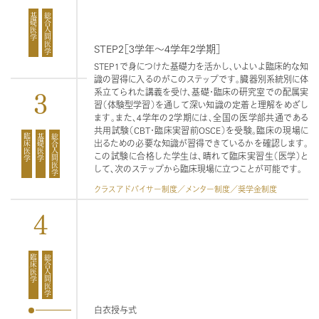
基礎医学
総合人間医学
STEP2［3学年～4学年2学期］
STEP1で身につけた基礎力を活かし、いよいよ臨床的な知
識の習得に入るのがこのステップです。臓器別系統別に体
3
系立てられた講義を受け、基礎・臨床の研究室での配属実
習（体験型学習）を通して深い知識の定着と理解をめざし
ます。また、4学年の2学期には、全国の医学部共通である
共用試験（CBT・臨床実習前OSCE）を受験。臨床の現場に
臨床医学
基礎医学
総合人間医学
出るための必要な知識が習得できているかを確認します。
この試験に合格した学生は、晴れて臨床実習生（医学）と
して、次のステップから臨床現場に立つことが可能です。
クラスアドバイサー制度／メンター制度／奨学金制度
4
臨床医学
総合人間医学
白衣授与式