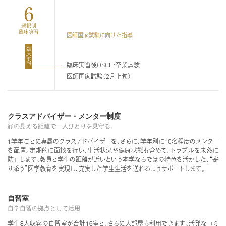
6
選択制
臨床実習
医師国家試験に向けた指導
臨床実習
臨床実習後OSCE・卒業試験
医師国家試験（2月上旬）
クラスアドバイザー・メンター制度
顔の見える距離で一人ひとりを見守る。
1学年ごとに専属のクラスアドバイザーを、さらに、学年別に10名程度のメンター
を配置。定期的に面談を行い、生活状況や健康状態も含めて、トラブルを未然に
防止します。教員と学生の距離が近いという本学ならではの特色を活かした、“寄
り添う”医学教育を実現し、充実した学生生活を送れるようサポートします。
自習室
自学自習の拠点として活用
学生8人収容の自習室が合計16室と、さらに大部屋も利用できます。活発なコミ