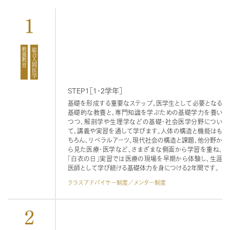
1
教養教育
総合人間医学
STEP1［1・2学年］
基礎を形成する重要なステップ。医学生として必要となる
基礎的な教養と、専門知識を学ぶための基礎学力を養い
つつ、解剖学や生理学などの基礎・社会医学分野につい
て、講義や実習を通して学びます。人体の構造と機能はも
ちろん、リベラルアーツ、現代社会の構造と課題、他分野か
ら見た医療・医学など、さまざまな側面から学習を重ね、
「白衣の日」実習では医療の現場を早期から体験し、生涯
医師として学び続ける基礎体力を身につける2年間です。
クラスアドバイサー制度／メンター制度
2