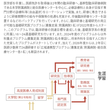
医学部を卒業し、医師免許を取得後は2年間の臨床研修へ。基幹型臨床研修病院
である本学附属病院と総合医療センターを中心に、必修診療科と自身が目指す専
門分野の診療科等（自由選択）をローテーションで実施。また、研修に専念できる
ように研修期間中の給与や保険等の処遇も充実させ、卒後臨床研修センターを設
置するなどのバックアップを行っています。さらに、臨床研修と基礎研究の両立
が可能な基礎研究医プログラム（募集定員：附属病院1名）が2022年度からスター
ト。このプログラムでは、臨床研修の到達目標を達成した後、基礎医学系の教室
に所属し16～24週基礎研究を行います。また、2024年度のプログラムからは外
科重点プログラム(募集定員：附属病院3名)を新設し、将来外科を目指す人に向け
た充実したプログラムがスタートしています。加えて、2026年度からは、2年目に
医師少数県で24週研修する「広域連携型プログラム（募集定員：附属病院・総合医
療センター各1名）」も新設されます。