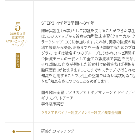
5
STEP3［4学年2学期～6学年］
臨床実習生（医学）として認証を受けることができた学生
診療参加型
は、このステップから診療参加型臨床実習（クリニカル・ク
臨床実習
（クリニカル・クラー
ラークシップ：CC）に参加します。これは、実際の医療の現
クシップ）
場で診察から検査、治療までを一通り体験するためのプロ
グラム。まずは数名ずつのグループに分かれ、1～2週間ず
臨床実習
つ医療チームの一員として全ての診療科で実習を開始。
それ以降は、自身が選択した診療科で経験を積む「選択制
臨床実習」が始まります。ここまでのステップで得られた
知識を活用することで、机上の空論ではない実践的な“活
きた”知恵を身につけることをめざします。
国外臨床実習
アメリカ／カナダ／マレーシア
ドイツ／イ
ギリス／リトアニア
学外臨床実習
クラスアドバイサー制度／メンター制度／奨学金制度
研修先のマッチング