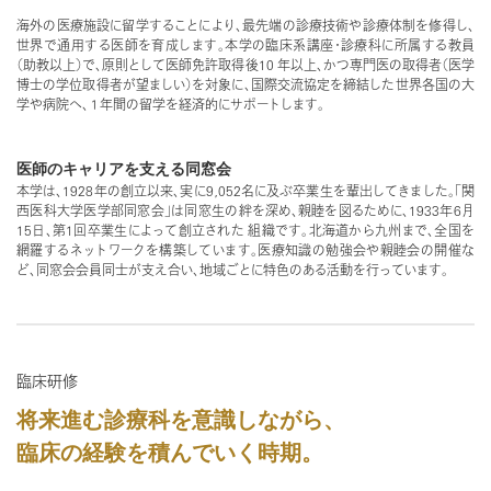
海外の医療施設に留学することにより、最先端の診療技術や診療体制を修得し、
世界で通用する医師を育成します。本学の臨床系講座・診療科に所属する教員
（助教以上）で、原則として医師免許取得後10 年以上、かつ専門医の取得者（医学
博士の学位取得者が望ましい）を対象に、国際交流協定を締結した世界各国の大
学や病院へ、１年間の留学を経済的にサポートします。
医師のキャリアを支える同窓会
本学は、1928年の創立以来、実に9,052名に及ぶ卒業生を輩出してきました。「関
西医科大学医学部同窓会」は同窓生の絆を深め、親睦を図るために、1933年6月
15日、第1回卒業生によって創立された 組織です。北海道から九州まで、全国を
網羅するネットワークを構築しています。医療知識の勉強会や親睦会の開催な
ど、同窓会会員同士が支え合い、地域ごとに特色のある活動を行っています。
臨床研修
将来進む診療科を意識しながら、
臨床の経験を積んでいく時期。