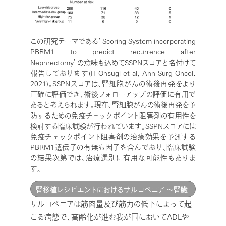
この研究テーマである’Scoring System incorporating
PBRM1 to predict recurrence after
Nephrectomy’の意味も込めてSSPNスコアと名付けて
報告しております(H Ohsugi et al, Ann Surg Oncol.
2021)。SSPNスコアは、腎細胞がんの術後再発をより
正確に評価でき、術後フォローアップの評価に有用で
あると考えられます。現在、腎細胞がんの術後再発を予
防するための免疫チェックポイント阻害剤の有用性を
検討する臨床試験が行われています。SSPNスコアには
免疫チェックポイント阻害剤の治療効果を予測する
PBRM1遺伝子の有無も因子を含んでおり、臨床試験
の結果次第では、治療選別に有用な可能性もありま
す。
腎移植レシピエントにおけるサルコペニア ～腎臓
サルコペニアは筋肉量及び筋力の低下によって起
リハビリテーションの有効性～
こる病態で、高齢化が進む我が国においてADLや