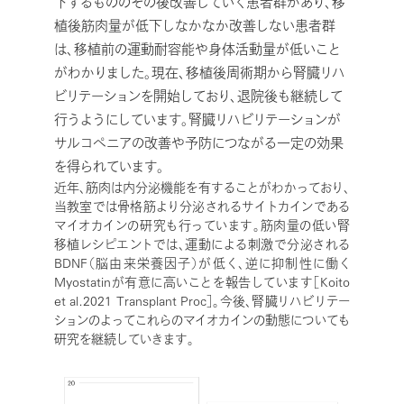
下するもののその後改善していく患者群があり、移
植後筋肉量が低下しなかなか改善しない患者群
は、移植前の運動耐容能や身体活動量が低いこと
がわかりました。現在、移植後周術期から腎臓リハ
ビリテーションを開始しており、退院後も継続して
行うようにしています。腎臓リハビリテーションが
サルコペニアの改善や予防につながる一定の効果
を得られています。
近年、筋肉は内分泌機能を有することがわかっており、
当教室では骨格筋より分泌されるサイトカインである
マイオカインの研究も行っています。筋肉量の低い腎
移植レシピエントでは、運動による刺激で分泌される
BDNF（脳由来栄養因子）が低く、逆に抑制性に働く
Myostatinが有意に高いことを報告しています［Koito
et al.2021 Transplant Proc］。今後、腎臓リハビリテー
ションのよってこれらのマイオカインの動態についても
研究を継続していきます。