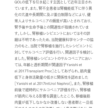
QOLの低下を引き起こす主因として近年注目され
ています。また、腎不全患者は腎機能低下に伴う異
化の亢進や長期間に及ぶ蛋白制限などにより、健
常人よりサルコペニアの頻度が高いとされており、
腎予後や生命予後との関連性が指摘されていま
す。しかし、腎移植レシピエントにおいてはその詳
細は不明であったため、当院健康科学センターの協
力のもと、当院で腎移植を施行したレシピエントに
対してサルコペニア評価を行い、関連因子を検討し
ました。腎移植レシピエントのサルコペニアにおい
ては、年齢と透析期間が関連因子Yanishi et
al.2017Transplant Proc］としてあげられ、筋肉量
低下と身体活動量の低さに関係性を認めました
［Yanishi et al.2017IntUrol Nephrol］。また、腎移植
前後で経時的にサルコペニア評価を行い、腎移植
が筋肉に与える影響を調査したところ、移植後筋
肉量が低下しなかなか改善しない患者群と一旦低