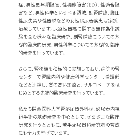
症、男性更年期障害、性機能障害（ED）、性適合障
害など、男性科学というべき領域、副腎腫瘍、腹圧
性尿失禁や性器脱などの女性泌尿器疾患も診断、
治療しています。尿路性器癌に関する無作為化試
験を含む様々な臨床研究、副腎腫瘍についての基
礎的臨床的研究、男性科学についての基礎的、臨床
的研究を行っています。
さらに、腎移植も積極的に実施しており、病院の腎
センターで腎臓内科や健康科学センター、看護部
などと連携し、質の高い診療と、サルコペニアをは
じめとする先端的臨床研究を行っています。
私たち関西医科大学腎泌尿器外科は、泌尿器内視
鏡手術の基礎研究を中心として、さまざまな臨床
研究を行うとともに、若手泌尿器科研究者の育成
にも全力を挙げています。