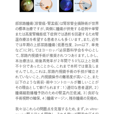
部尿路腫瘍（尿管癌・腎盂癌）は腎尿管全摘除術が世界
の標準治療ですが、両側に腫瘍が併発する症例や単腎
または高度腎機能低下症例では透析を回避するため腎
温存療法を希望する患者さんも多くいます。また、近年
では早期の上部尿路腫瘍（低悪性度, 2cm以下, 単発
など）に対してはヨーロッパ泌尿器科学会を中心とし
て、尿路内視鏡手術が推奨されつつあります。しかし、
本治療法は、術後再発率が２年間で５０％以上と効果
不十分であったことから、これまで本邦では普及しま
せんでした。これは、尿路内視鏡手術の手技が確立さ
れていないこと、内視鏡操作の難易度が高いこと、また
以下のような術前・術中コントロールが難しいことが
その理由として挙げられます：１）適切な患者選択、２）
腫瘍細胞播種予防のための腎盂内圧低減、３）良好な
手術視野の確保、４）腫瘍マージン、残存腫瘍の見極め。
我々はこれらの問題点を克服するため、まず、in vitro・
ex vivo腎モデルを開発し、それを用いて腎盂内圧を安