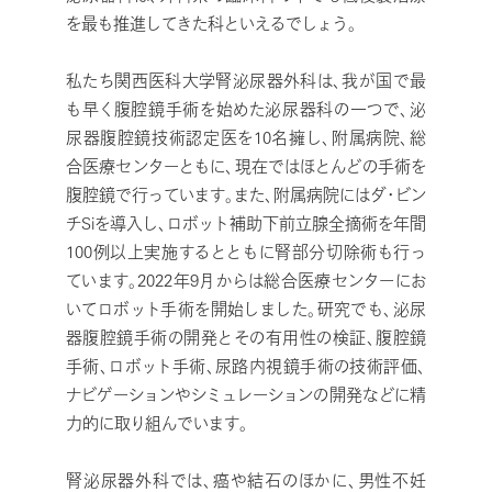
を最も推進してきた科といえるでしょう。
私たち関西医科大学腎泌尿器外科は、我が国で最
も早く腹腔鏡手術を始めた泌尿器科の一つで、泌
尿器腹腔鏡技術認定医を10名擁し、附属病院、総
合医療センターともに、現在ではほとんどの手術を
腹腔鏡で行っています。また、附属病院にはダ・ビン
チSiを導入し、ロボット補助下前立腺全摘術を年間
100例以上実施するとともに腎部分切除術も行っ
ています。2022年9月からは総合医療センターにお
いてロボット手術を開始しました。研究でも、泌尿
器腹腔鏡手術の開発とその有用性の検証、腹腔鏡
手術、ロボット手術、尿路内視鏡手術の技術評価、
ナビゲーションやシミュレーションの開発などに精
力的に取り組んでいます。
腎泌尿器外科では、癌や結石のほかに、男性不妊