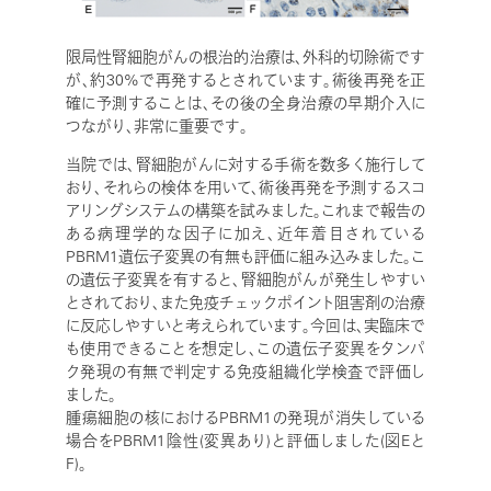
限局性腎細胞がんの根治的治療は、外科的切除術です
が、約30%で再発するとされています。術後再発を正
確に予測することは、その後の全身治療の早期介入に
つながり、非常に重要です。
当院では、腎細胞がんに対する手術を数多く施行して
おり、それらの検体を用いて、術後再発を予測するスコ
アリングシステムの構築を試みました。これまで報告の
ある病理学的な因子に加え、近年着目されている
PBRM1遺伝子変異の有無も評価に組み込みました。こ
の遺伝子変異を有すると、腎細胞がんが発生しやすい
とされており、また免疫チェックポイント阻害剤の治療
に反応しやすいと考えられています。今回は、実臨床で
も使用できることを想定し、この遺伝子変異をタンパ
ク発現の有無で判定する免疫組織化学検査で評価し
ました。
腫瘍細胞の核におけるPBRM1の発現が消失している
場合をPBRM1陰性(変異あり)と評価しました(図Eと
F)。