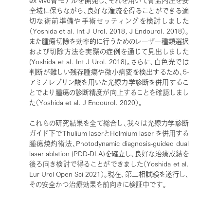
全域に保ちながら、良好な潅流を得ることができる適
切な術前準備や手術セッティングを検討しました
（Yoshida et al. Int J Urol. 2018, J Endourol. 2018）。
また腫瘍切除を効率的に行うためのレーザー種類選択
および切除方法を実際の症例を通じて見出しました
(Yoshida et al. Int J Urol. 2018)。さらに、白色光では
判断が難しい残存腫瘍や微小病変を検出するため、5-
アミノレブリン酸を用いた光線力学診断を併用するこ
とでより腫瘍の診断精度が向上することを確認しまし
た（Yoshida et al. J Endourol. 2020）。
これらの研究結果を全て総合し、我々は光線力学診断
ガイド下でThulium laserとHolmium laser を併用する
腫瘍焼灼術法、Photodynamic diagnosis-guided dual
laser ablation (PDD-DLA)を確立し、良好な治療成績を
後ろ向き検討で得ることができました（Yoshida et al.
Eur Urol Open Sci 2021）。現在、第二相試験を遂行し、
その安全かつ治療効果を前向きに検証中です。