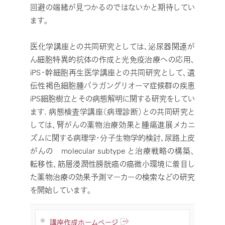
回避の端緒が見つかるのではないかと期待してい
ます。
医化学講座との共同研究としては、泌尿器関連が
ん細胞特異的抗体の作成と光免疫治療への応用、
iPS・幹細胞再生医学講座との共同研究として、遺
伝性褐色細胞腫パラガングリオーマ症候群の疾患
iPS細胞樹立とその病態解明に関する研究をしてい
ます．病態検査学講座（病理診断）との共同研究と
しては、腎がんの薬物治療効果と腫瘍進展メカニ
ズムに関する病理学・分子生物学的検討、尿路上皮
がんの molecular subtype と治療戦略の構築、
転移性、筋層浸潤性膀胱癌の癌微小環境に着目し
た薬物治療の効果予測マーカーの検索などの研究
を開始しています。
講座作成ホームページ