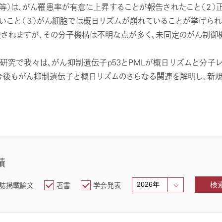
等）は、がん罹患率が有意に上昇することが報告されたこと（２）正
いこと（３）がん細胞では概日リズムが崩れていることが挙げられ
されますが、その分子機構は不明な点が多く、未同定のがん制御
研究で我々は、がん抑制遺伝子p53とPMLが概日リズムと分子
今後もがん抑制遺伝子と概日リズムのさらなる関連を解明し、新
績
誌掲載論文
著書
学会発表
検