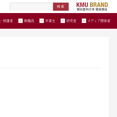
高度医療人材養成拠点形成事業
北河内メディカルネットワーク
在学生・保護者トップページへ
教職員トップページへ
卒業生トップページへ
トップページ
生・保護者
教職員
卒業生
研究者
メディア関係者
い合わせ
交通アクセス
資料請求