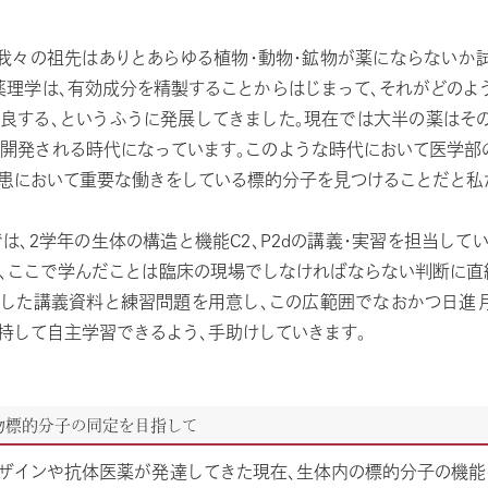
我々の祖先はありとあらゆる植物・動物・鉱物が薬にならないか
薬理学は、有効成分を精製することからはじまって、それがどのよ
良する、というふうに発展してきました。現在では大半の薬はそ
開発される時代になっています。このような時代において医学部
患において重要な働きをしている標的分子を見つけることだと私
は、2学年の生体の構造と機能C2、P2dの講義・実習を担当し
、ここで学んだことは臨床の現場でしなければならない判断に直
した講義資料と練習問題を用意し、この広範囲でなおかつ日進
持して自主学習できるよう、手助けしていきます。
物標的分子の同定を目指して
ザインや抗体医薬が発達してきた現在、生体内の標的分子の機能