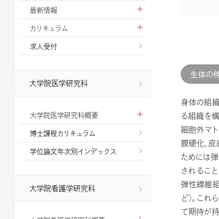
最新情報
カリキュラム
求人受付
生体の
大学院医学研究科
身体の組織
る組織を構
大学院医学研究科概要
細胞外マト
博士課程カリキュラム
膜硬化、皮
学位論文年次別インデックス
ためには弾
されること
弾性線維組み
大学院看護学研究科
ど）。これ
て期待が持