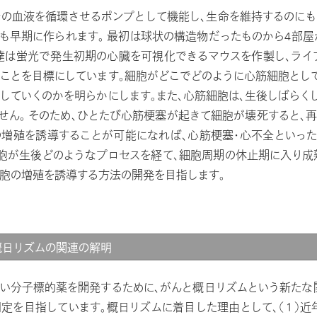
の血液を循環させるポンプとして機能し、生命を維持するのにも
も早期に作られます。 最初は球状の構造物だったものから4部
達は蛍光で発生初期の心臓を可視化できるマウスを作製し、ライ
ことを目標にしています。細胞がどこでどのように心筋細胞として
していくのかを明らかにします。また、心筋細胞は、生後しばらく
せん。 そのため、ひとたび心筋梗塞が起きて細胞が壊死すると、
増殖を誘導することが可能になれば、心筋梗塞・心不全といっ
胞が生後どのようなプロセスを経て、細胞周期の休止期に入り成
胞の増殖を誘導する方法の開発を目指します。
概日リズムの関連の解明
い分子標的薬を開発するために、がんと概日リズムという新たな
定を目指しています。概日リズムに着目した理由として、（１）近