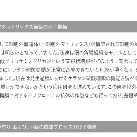
胞外マトリックス構築の分子機構
して細胞外構造体（＝細胞外マトリックス）が構築されて細胞の
は明らかとなっていません。私達は眼の角膜組織をモデルとして
酸グリコサミノグリカンという直鎖状糖鎖がどのように関わっ
でにケラタン硫酸糖鎖が正常に合成できないと角膜が薄くなり
ました。現在は発生過程におけるケラタン硫酸糖鎖の機能を調べ
矯正ができないかという応用研究も進めています。この研究以
糖鎖に対するモノクローナル抗体の作製なども行っており、基礎
形作り、および、心臓の成熟プロセスの分子機構