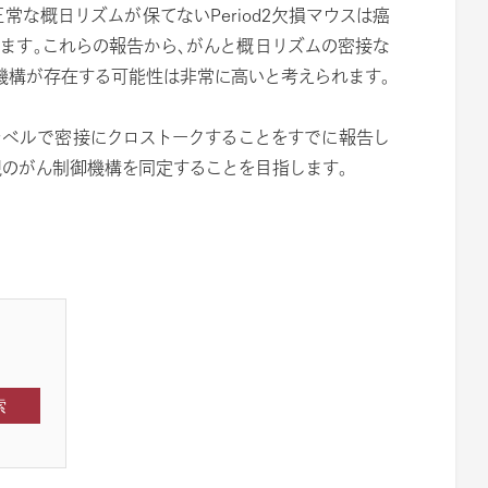
常な概日リズムが保てないPeriod2欠損マウスは癌
ます。これらの報告から、がんと概日リズムの密接な
機構が存在する可能性は非常に高いと考えられます。
レベルで密接にクロストークすることをすでに報告し
規のがん制御機構を同定することを目指します。
索