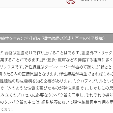
伸縮性を生み出す仕組み（弾性線維の形成と再生の分子機構）
や器官は細胞だけで作り上げることはできず、細胞外マトリッ
築することができます。肺・動脈・皮膚などの伸縮する組織に多
リックスです。弾性線維はターンオーバーが極めて遅く、加齢とと
膚のたるみの直接原因となります。弾性線維が再生できればこれ
性線維の形成機構を知る必要があります。ミクロフィブリルとい
でゴムのような性質を帯びたものが弾性線維です。しかしこの反
立てのプロセスに必要なタンパク質を同定し、それぞれの機能を明らかにして
らのタンパク質の中には、細胞培養において弾性線維再生作用を
てます。