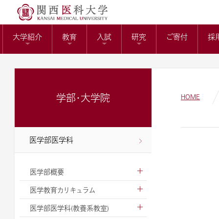
送）
リサーチワーク(医科
KMUバイオバン
附属病院長の選考
トップページ
役員報酬の支給基
教育センター
大学紹介
教育
入試
研究
ご寄付
採
ガバナンスコード
関西医科大学の社会
大学病院改革プラ
学部・大学院
HOME
医学部医学科
医学部概要
医学教育カリキュラム
医学部医学科(教養系教室)