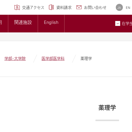
学専攻)
クセンター
研究ブランディング事業
について
広報誌
交通アクセス
資料請求
お問い合わせ
JA
EN
トップページ
準について
大学概要
用
関連施設
English
大学紹介ギャラリー
在学
貢献とSDGsへの取り組み
メディア掲載情報
ン
お問
学部・大学院
医学部医学科
薬理学
薬理学