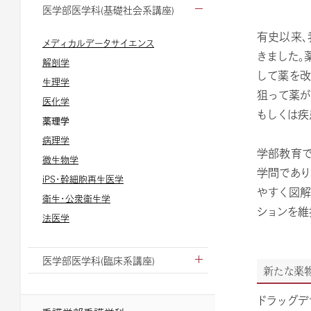
医学部医学科(基礎社会系講座)
有史以来、
メディカルデータサイエンス
きました。
解剖学
して薬を改
生理学
狙って薬が
医化学
もしくは疾
薬理学
病理学
学部教育で
微生物学
学問であり
iPS・幹細胞再生医学
やすく図解
衛生・公衆衛生学
ションを維
法医学
医学部医学科(臨床系講座)
新たな薬
ドラッグデ