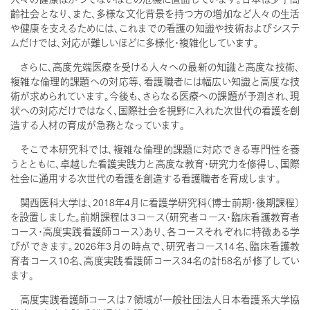
齢社会となり、また、多様な文化背景を持つ方の増加など人々の生活
や健康を支えるためには、これまでの看護の知識や技術およびシステ
ムだけでは、対応が難しいほどに多様化・複雑化しています。
さらに、高度先端医療を受ける人々への最新の知識と高度な技術、
複雑な倫理的課題への対応等、看護職者には幅広い知識と高度な技
術が求められています。今後も、さらなる医療への課題が予測され、現
状への対応だけではなく、国際社会を視野に入れた次世代の看護を創
造する人材の育成が急務となっています。
そこで本研究科では、複雑な倫理的課題に対応できる専門性を養
うとともに、卓越した看護実践力と高度な教育・研究力を修得し、国際
社会に通用する次世代の看護を創造する看護職者を育成します。
関西医科大学は、2018年4月に看護学研究科（博士前期・後期課程）
を設置しました。前期課程は３コース（研究者コース・臨床看護教育者
コース・高度実践看護師コース）あり、各コースそれぞれに特徴ある学
びができます。2026年3月の時点で、研究者コース14名、臨床看護教
育者コース10名、高度実践看護師コース34名の計58名が修了してい
ます。
高度実践看護師コースは７領域が一般社団法人日本看護系大学協