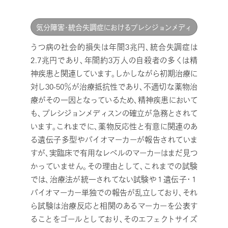
気分障害・統合失調症におけるプレシジョンメディ
シンを目指した臨床・ゲノム薬理学的研究
うつ病の社会的損失は年間3兆円、統合失調症は
2.7兆円であり、年間約3万人の自殺者の多くは精
神疾患と関連しています。しかしながら初期治療に
対し30-50％が治療抵抗性であり、不適切な薬物治
療がその一因となっているため、精神疾患において
も、プレシジョンメディスンの確立が急務とされて
います。これまでに、薬物反応性と有意に関連のあ
る遺伝子多型やバイオマーカーが報告されていま
すが、実臨床で有用なレベルのマーカーはまだ見つ
かっていません。その理由として、これまでの試験
では、治療法が統一されてない試験や１遺伝子・１
バイオマーカー単独での報告が乱立しており、それ
ら試験は治療反応と相関のあるマーカーを公表す
ることをゴールとしており、そのエフェクトサイズ