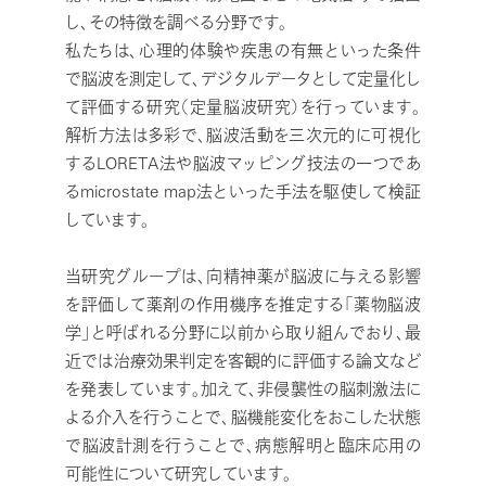
し、その特徴を調べる分野です。
私たちは、心理的体験や疾患の有無といった条件
で脳波を測定して、デジタルデータとして定量化し
て評価する研究（定量脳波研究）を行っています。
解析方法は多彩で、脳波活動を三次元的に可視化
するLORETA法や脳波マッピング技法の一つであ
るmicrostate map法といった手法を駆使して検証
しています。
当研究グループは、向精神薬が脳波に与える影響
を評価して薬剤の作用機序を推定する「薬物脳波
学」と呼ばれる分野に以前から取り組んでおり、最
近では治療効果判定を客観的に評価する論文など
を発表しています。加えて、非侵襲性の脳刺激法に
よる介入を行うことで、脳機能変化をおこした状態
で脳波計測を行うことで、病態解明と臨床応用の
可能性について研究しています。