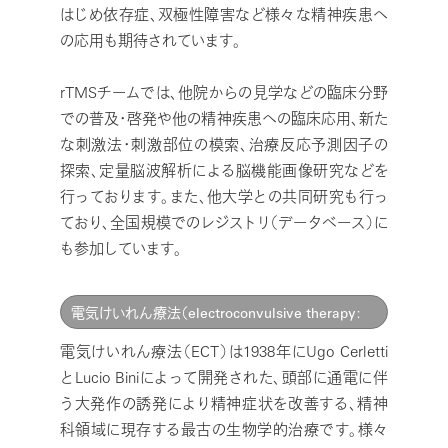
はじめ依存症、双極性障害など様々な精神疾患へ
の応用も期待されています。
rTMSチームでは、他院からの見学などの臨床分野
での普及・啓発や他の精神疾患への臨床応用、新た
な刺激法・刺激部位の模索、治療反応予測因子の
探索、定量脳波解析による脳機能画像研究などを
行っております。また、他大学との共同研究も行っ
ており、全国規模でのレジストリ（データベース）に
も参加しています。
電気けいれん療法（electroconvulsive therapy:
ECT）における最適手技の開発と同定
電気けいれん療法（ECT）は1938年にUgo Cerletti
とLucio Biniによって開発された、頭部に通電に伴
う大発作の誘発により精神症状を改善する、精神
科領域に現存する最古の生物学的治療です。様々