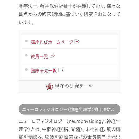
業療法士、精神保健福祉士が在籍しており、様々な
観点からの臨床疑問に基づいた研究をおこなって
います。
講座作成ホームページ
教員一覧
臨床研究一覧
現在の研究テーマ
ニューロフィジオロジー（神経生理学）的手法によ
る脳機能の評価
ニューロフィジオロジー（neurophysiology：神経生
理学）とは、中枢神経（脳、脊髄）、末梢神経、筋の機
能や病態を、脳波や筋電図などの電気信号で抽出