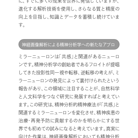
に、すでに多くの成果を世界に発信していますが、
進化する解析技術を使用し、さらなる質と精度の
向上を目指し、知識とデータを蓄積し続けていま
す。
神経画像解析による精神分析学への新たなアプロ
ーチ －MRI拡散テンソル画像解析による精神分析
ミラーニューロンは「共感」と関連があるニューロ
ンです。精神分析学の創始者であるフロイトが提唱
的精神療法治療効果判定－
してきた投影性同一視や転移、逆転移の考えが、ミ
ラーニューロンの発見によって裏付けられたという
報告があり、この領域に注目することが、自然科学
と人文科学をつなぐ研究に発展すればと考えてい
ます。この研究は、精神分析的精神療法が「共感」と
関連するミラーニューロンを変化させ、精神疾患の
治療・再発予防に貢献するのかを明らかにする世
界でも初めての試みになると考えています。真実に
向けた作業は、神経画像解析においても精神分析