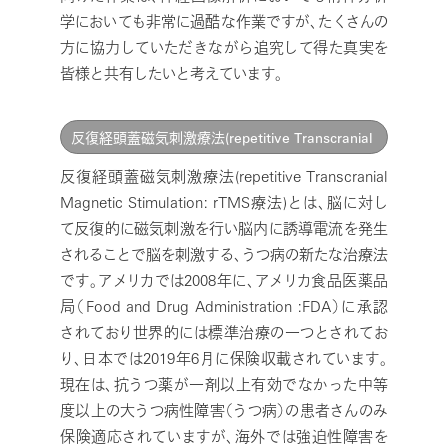
学においても非常に過酷な作業ですが、たくさんの
方に協力していただきながら追究して得た真実を
皆様と共有したいと考えています。
反復経頭蓋磁気刺激療法(repetitive Transcranial
Magnetic Stimulation: rTMS療法)
反復経頭蓋磁気刺激療法(repetitive Transcranial
Magnetic Stimulation: rTMS療法)とは、脳に対し
て反復的に磁気刺激を行い脳内に誘導電流を発生
されることで脳を刺激する、うつ病の新たな治療法
です。アメリカでは2008年に、アメリカ食品医薬品
局（Food and Drug Administration :FDA）に承認
されており世界的には標準治療の一つとされてお
り、日本では2019年6月に保険収載されています。
現在は、抗うつ薬が一剤以上有効でなかった中等
度以上の大うつ病性障害（うつ病）の患者さんのみ
保険適応されていますが、海外では強迫性障害を