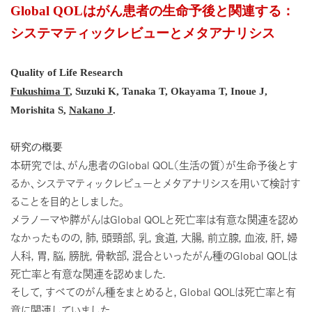
Global QOLはがん患者の生命予後と関連する：
システマティックレビューとメタアナリシス
Quality of Life Research
Fukushima T
, Suzuki K, Tanaka T, Okayama T, Inoue J,
Morishita S,
Nakano J
.
研究の概要
本研究では、がん患者のGlobal QOL（生活の質）が生命予後とす
るか、システマティックレビューとメタアナリシスを用いて検討す
ることを目的としました。
メラノーマや膵がんはGlobal QOLと死亡率は有意な関連を認め
なかったものの，肺，頭頸部，乳，食道，大腸，前立腺，血液，肝，婦
人科，胃，脳，膀胱，骨軟部，混合といったがん種のGlobal QOLは
死亡率と有意な関連を認めました．
そして，すべてのがん種をまとめると，Global QOLは死亡率と有
意に関連していました．