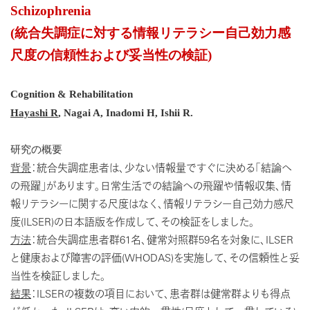
Schizophrenia
(
統合失調症に対する情報リテラシー自己効力感
尺度の信頼性および妥当性の検証
)
Cognition & Rehabilitation
Hayashi R
, Nagai A, Inadomi H, Ishii R.
研究の概要
背景
：統合失調症患者は、少ない情報量ですぐに決める「結論へ
の飛躍」があります。日常生活での結論への飛躍や情報収集、情
報リテラシーに関する尺度はなく、情報リテラシー自己効力感尺
度(ILSER)の日本語版を作成して、その検証をしました。
方法
：統合失調症患者群61名、健常対照群59名を対象に、ILSER
と健康および障害の評価(WHODAS)を実施して、その信頼性と妥
当性を検証しました。
結果
：ILSERの複数の項目において、患者群は健常群よりも得点