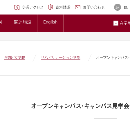
学専攻)
クセンター
研究ブランディング事業
について
広報誌
交通アクセス
資料請求
お問い合わせ
JA
EN
トップページ
準について
大学概要
用
関連施設
English
大学紹介ギャラリー
在学
貢献とSDGsへの取り組み
メディア掲載情報
ン
お問
学部・大学院
リハビリテーション学部
オープンキャンパス
オープンキャンパス・キャンパス見学