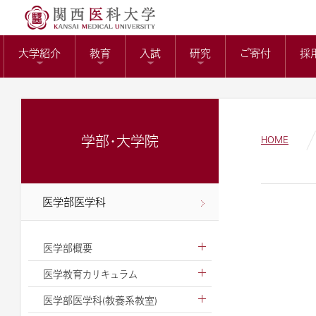
送）
リサーチワーク(医科
KMUバイオバン
附属病院長の選考
トップページ
役員報酬の支給基
教育センター
大学紹介
教育
入試
研究
ご寄付
採
ガバナンスコード
関西医科大学の社会
大学病院改革プラ
学部・大学院
HOME
医学部医学科
医学部概要
医学教育カリキュラム
医学部医学科(教養系教室)