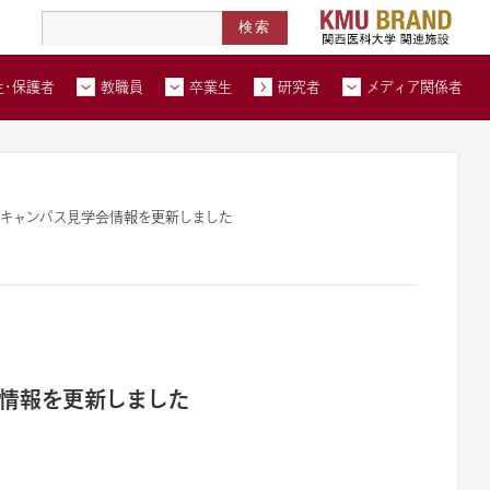
高度医療人材養成拠点形成事業
北河内メディカルネットワーク
在学生・保護者トップページへ
教職員トップページへ
卒業生トップページへ
トップページ
生・保護者
教職員
卒業生
研究者
メディア関係者
い合わせ
交通アクセス
資料請求
・キャンパス見学会情報を更新しました
会情報を更新しました