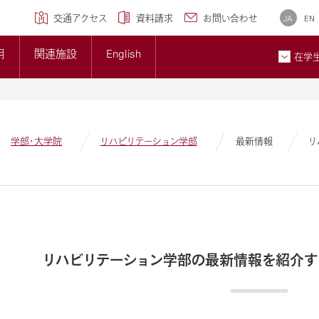
学専攻)
クセンター
研究ブランディング事業
について
広報誌
交通アクセス
資料請求
お問い合わせ
JA
EN
トップページ
準について
大学概要
用
関連施設
English
大学紹介ギャラリー
在学
貢献とSDGsへの取り組み
メディア掲載情報
ン
お問
学部・大学院
リハビリテーション学部
最新情報
リ
リハビリテーション学部の最新情報を紹介す