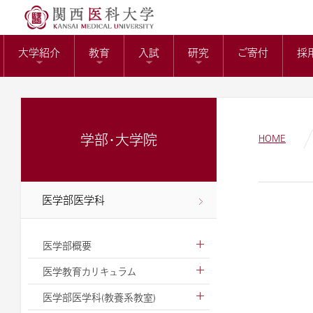
送）
リサーチワーク(医科
KMUバイオバン
附属病院長の選考
トップページ
役員報酬の支給基
教育センター
大学紹介
教育
入試
研究
ご寄付
採
ガバナンスコード
関西医科大学の社会
大学病院改革プラ
学部・大学院
HOME
医学部医学科
医学部概要
医学教育カリキュラム
医学部医学科(教養系教室)