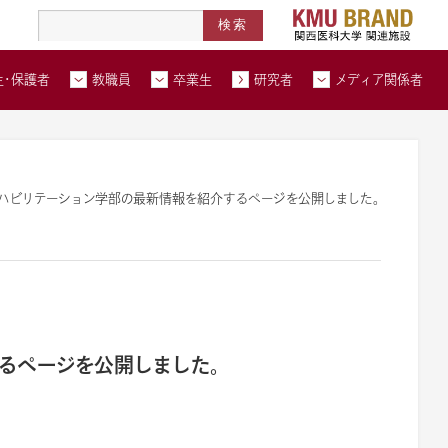
高度医療人材養成拠点形成事業
北河内メディカルネットワーク
在学生・保護者トップページへ
教職員トップページへ
卒業生トップページへ
トップページ
生・保護者
教職員
卒業生
研究者
メディア関係者
い合わせ
交通アクセス
資料請求
ハビリテーション学部の最新情報を紹介するページを公開しました。
るページを公開しました。