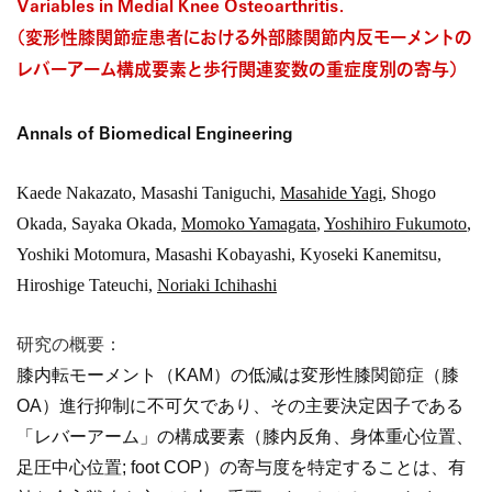
Variables in Medial Knee Osteoarthritis
.
（変形性膝関節症患者における外部膝関節内反モーメントの
レバーアーム構成要素と歩行関連変数の重症度別の寄与
）
Annals of Biomedical Engineering
Kaede Nakazato, Masashi Taniguchi,
Masahide Yagi
, Shogo
Okada, Sayaka Okada,
Momoko Yamagata
,
Yoshihiro Fukumoto
,
Yoshiki Motomura, Masashi Kobayashi, Kyoseki Kanemitsu,
Hiroshige Tateuchi,
Noriaki Ichihashi
研究の概要：
膝内転モーメント（KAM）の低減は変形性膝関節症（膝
OA）進行抑制に不可欠であり、その主要決定因子である
「レバーアーム」の構成要素（膝内反角、身体重心位置、
足圧中心位置; foot COP）の寄与度を特定することは、有