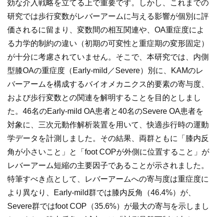
効な介入戦略を立てる上で重要です。しかし、これまでの
研究では歩行変数がレバーアームに与える影響が個別に評
価されるに留まり、変数間の相互関連や、OA重症度によ
る力学的制約の違い（初期の可変性と重症期の変形固定）
が十分に考慮されていません。そこで、本研究では、内側
型膝OAの重症度（Early-mild／Severe）別に、KAMのレ
バーアームを構成するバイオメカニクス的要素の寄与度、
および歩行変数との関連を解明することを目的としまし
た。46名のEarly-mild OA患者と40名のSevere OA患者を
対象に、三次元動作解析装置を用いて、快適歩行時の運動
学データを計測しました。その結果、両群ともに「膝内反
角が小さいこと」と「foot COPが外側に位置すること」が
レバーアーム短縮の主要因子であることが示されました。
特筆すべき点として、レバーアームへの寄与度は重症度に
より異なり、Early-mild群では膝内反角（46.4%）が、
Severe群ではfoot COP（35.6%）が最大の寄与を示しまし