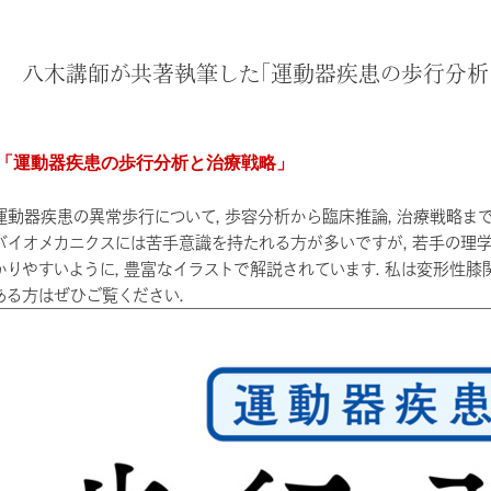
八木講師が共著執筆した「運動器疾患の歩行分析
「運動器疾患の歩行分析と治療戦略」
運動器疾患の異常歩行について，歩容分析から臨床推論，治療戦略ま
バイオメカニクスには苦手意識を持たれる方が多いですが，若手の理
かりやすいように，豊富なイラストで解説されています．私は変形性膝
ある方はぜひご覧ください．