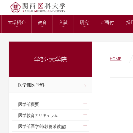
送）
リサーチワーク(医科
KMUバイオバン
附属病院長の選考
トップページ
役員報酬の支給基
教育センター
大学紹介
教育
入試
研究
ご寄付
採
ガバナンスコード
関西医科大学の社会
大学病院改革プラ
学部・大学院
HOME
医学部医学科
医学部概要
医学教育カリキュラム
医学部医学科(教養系教室)