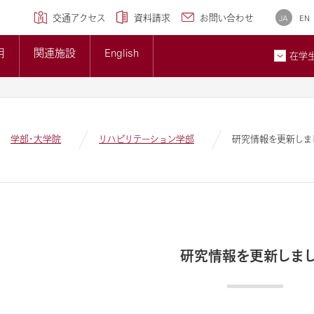
学専攻)
クセンター
研究ブランディング事業
について
広報誌
交通アクセス
資料請求
お問い合わせ
JA
EN
トップページ
準について
大学概要
用
関連施設
English
大学紹介ギャラリー
在学
貢献とSDGsへの取り組み
メディア掲載情報
ン
お問
学部・大学院
リハビリテーション学部
研究情報を更新しま
研究情報を更新しま