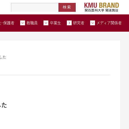
高度医療人材養成拠点形成事業
北河内メディカルネットワーク
在学生・保護者トップページへ
教職員トップページへ
卒業生トップページへ
トップページ
生・保護者
教職員
卒業生
研究者
メディア関係者
い合わせ
交通アクセス
資料請求
した
した