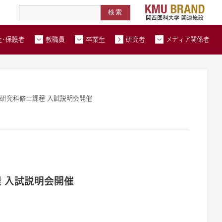
高度医療人材養成拠点形成事業
北河内メディカルネットワーク
在学生・保護者トップページへ
教職員トップページへ
卒業生トップページへ
トップページ
生・保護者
教職員
卒業生
研究者
メディア関係者
い合わせ
交通アクセス
資料請求
研究科修士課程 入試説明会開催
 入試説明会開催