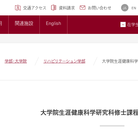
学専攻)
クセンター
研究ブランディング事業
について
広報誌
交通アクセス
資料請求
お問い合わせ
JA
EN
トップページ
準について
大学概要
用
関連施設
English
大学紹介ギャラリー
在学
貢献とSDGsへの取り組み
メディア掲載情報
ン
お問
学部・大学院
リハビリテーション学部
大学院生涯健康科学
大学院生涯健康科学研究科修士課程