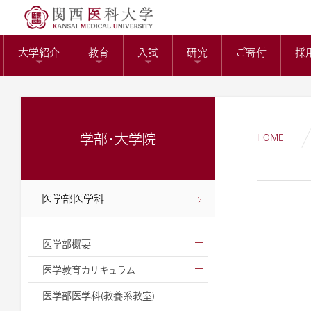
送）
リサーチワーク(医科
KMUバイオバン
附属病院長の選考
トップページ
役員報酬の支給基
教育センター
大学紹介
教育
入試
研究
ご寄付
採
ガバナンスコード
関西医科大学の社会
大学病院改革プラ
学部・大学院
HOME
医学部医学科
医学部概要
医学教育カリキュラム
医学部医学科(教養系教室)