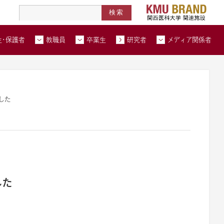
高度医療人材養成拠点形成事業
北河内メディカルネットワーク
在学生・保護者トップページへ
教職員トップページへ
卒業生トップページへ
トップページ
生・保護者
教職員
卒業生
研究者
メディア関係者
い合わせ
交通アクセス
資料請求
した
した