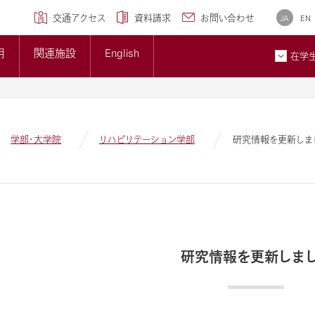
学専攻)
クセンター
研究ブランディング事業
について
広報誌
交通アクセス
資料請求
お問い合わせ
JA
EN
トップページ
準について
大学概要
用
関連施設
English
大学紹介ギャラリー
在学
貢献とSDGsへの取り組み
メディア掲載情報
ン
お問
学部・大学院
リハビリテーション学部
研究情報を更新しま
研究情報を更新しま