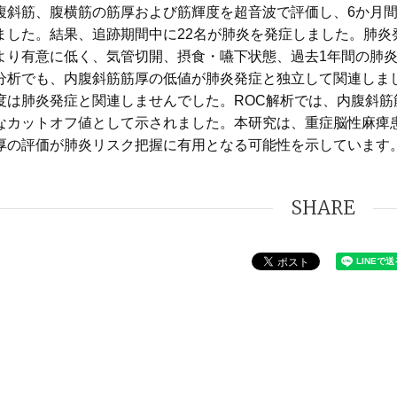
腹斜筋、腹横筋の筋厚および筋輝度を超音波で評価し、6か月
ました。結果、追跡期間中に22名が肺炎を発症しました。肺炎
より有意に低く、気管切開、摂食・嚥下状態、過去1年間の肺炎
分析でも、内腹斜筋筋厚の低値が肺炎発症と独立して関連しま
度は肺炎発症と関連しませんでした。ROC解析では、内腹斜筋筋
なカットオフ値として示されました。本研究は、重症脳性麻痺
厚の評価が肺炎リスク把握に有用となる可能性を示しています
SHARE