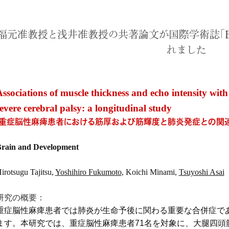
福元准教授と浅井准教授の共著論文が国際学術誌「Brain a
れました
ssociations of muscle thickness and echo intensity wit
evere cerebral palsy: a longitudinal study
(重症脳性麻痺患者における筋厚および筋輝度と肺炎発症との関連
rain and Development
irotsugu Tajitsu,
Yoshihiro Fukumoto
, Koichi Minami,
Tsuyoshi Asai
研究の概要：
重症脳性麻痺患者では肺炎が生命予後に関わる重要な合併症で
ます。本研究では、重症脳性麻痺患者71名を対象に、大腿四頭