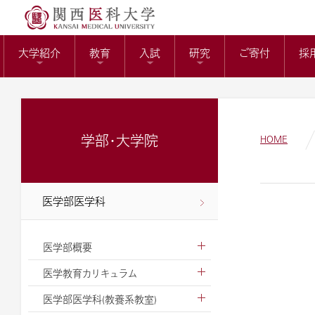
送）
リサーチワーク(医科
KMUバイオバン
附属病院長の選考
トップページ
役員報酬の支給基
教育センター
大学紹介
教育
入試
研究
ご寄付
採
ガバナンスコード
関西医科大学の社会
大学病院改革プラ
学部・大学院
HOME
医学部医学科
医学部概要
医学教育カリキュラム
医学部医学科(教養系教室)