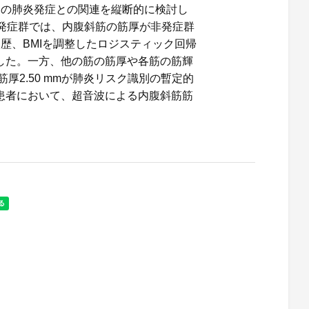
間の肺炎発症との関連を縦断的に検討し
発症群では、内腹斜筋の筋厚が非発症群
歴、BMIを調整したロジスティック回帰
した。一方、他の筋の筋厚や各筋の筋輝
厚2.50 mmが肺炎リスク識別の暫定的
患者において、超音波による内腹斜筋筋
。