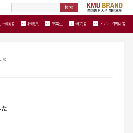
高度医療人材養成拠点形成事業
北河内メディカルネットワーク
在学生・保護者トップページへ
教職員トップページへ
卒業生トップページへ
トップページ
生・保護者
教職員
卒業生
研究者
メディア関係者
い合わせ
交通アクセス
資料請求
した
した