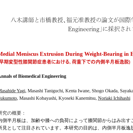
八木講師と市橋教授、福元准教授の論文が国際学術誌「Ann
Engineering」に採択さ
Medial Meniscus Extrusion During Weight-Bearing in E
(早期変型性膝関節症患者における，荷重下での内側半月板逸脱)
nnals of Biomedical Engineering
asahide Yagi
, Masashi Taniguchi, Kenta Iwane, Shogo Okada, Saya
ukumoto
, Masashi Kobayashi, Kyoseki Kanemitsu,
Noriaki Ichihashi
研究の概要：
内側半月板は、加齢や膝への負荷によって膝関節からはみ出す
所見として注目されています。本研究の目的は、内側半月板逸