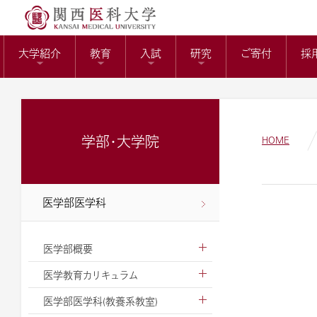
送）
リサーチワーク(医科
KMUバイオバン
附属病院長の選考
トップページ
役員報酬の支給基
教育センター
大学紹介
教育
入試
研究
ご寄付
採
ガバナンスコード
関西医科大学の社会
大学病院改革プラ
学部・大学院
HOME
医学部医学科
医学部概要
医学教育カリキュラム
医学部医学科(教養系教室)