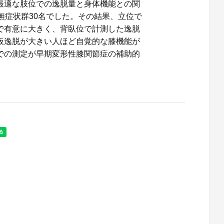
最適な肢位での逸脱量と身体機能との関
無症状群30名でした。その結果、立位で
で有意に大きく、背臥位で計測した逸脱
板逸脱が大きい人ほど自覚的な膝機能が
での測定が早期変形性膝関節症の補助的