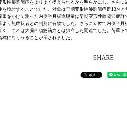
変形性膝関節症をよりよく捉えられるかを明らかにし、さらに
連を検討することでした。対象は早期変形性膝関節症群13名と
荷重をかけて測った内側半月板逸脱量は早期変形性膝関節症群
量より無症状者との判別に有効でした。さらに立位で内側半月
低く、これは大腿四頭筋筋力とは独立した関連でした。荷重下
指標になりうることが示されました。
SHARE