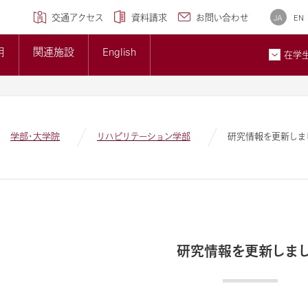
学専攻)
クセンター
研究ブランディング事業
について
広報誌
交通アクセス
資料請求
お問い合わせ
JA
EN
トップページ
準について
大学概要
用
関連施設
English
大学紹介ギャラリー
在学
貢献とSDGsへの取り組み
メディア掲載情報
ン
お問
学部・大学院
リハビリテーション学部
研究情報を更新しま
研究情報を更新しま