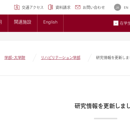
学専攻)
クセンター
研究ブランディング事業
について
広報誌
交通アクセス
資料請求
お問い合わせ
JA
EN
トップページ
準について
大学概要
用
関連施設
English
大学紹介ギャラリー
在学
貢献とSDGsへの取り組み
メディア掲載情報
ン
お問
学部・大学院
リハビリテーション学部
研究情報を更新しま
研究情報を更新しま