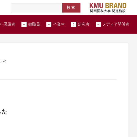
高度医療人材養成拠点形成事業
北河内メディカルネットワーク
在学生・保護者トップページへ
教職員トップページへ
卒業生トップページへ
トップページ
生・保護者
教職員
卒業生
研究者
メディア関係者
い合わせ
交通アクセス
資料請求
した
した