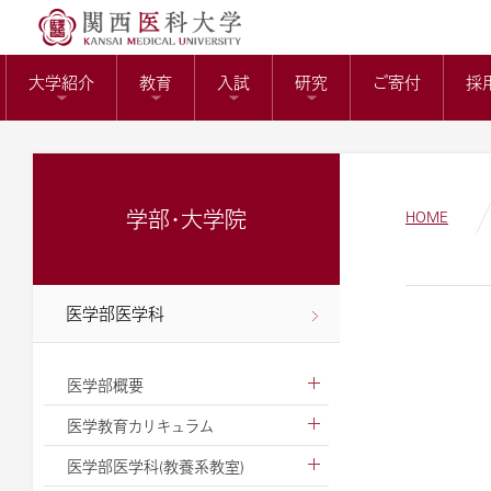
送）
リサーチワーク(医科
KMUバイオバン
附属病院長の選考
トップページ
役員報酬の支給基
教育センター
大学紹介
教育
入試
研究
ご寄付
採
ガバナンスコード
関西医科大学の社会
大学病院改革プラ
学部・大学院
HOME
医学部医学科
医学部概要
医学教育カリキュラム
医学部医学科(教養系教室)