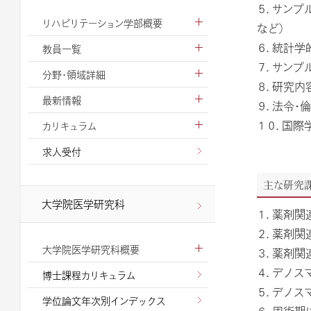
５．サンプ
リハビリテーション学部概要
など）
６．統計学
教員一覧
７．サンプ
分野・領域詳細
８．研究内
最新情報
９．法令・
１０．国際
カリキュラム
求人受付
主な研究
大学院医学研究科
１．薬剤関
２．薬剤関
大学院医学研究科概要
３．薬剤関
４．デノス
博士課程カリキュラム
５．デノス
学位論文年次別インデックス