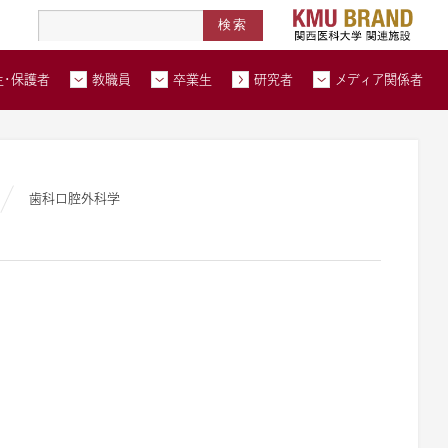
高度医療人材養成拠点形成事業
北河内メディカルネットワーク
在学生・保護者トップページへ
教職員トップページへ
卒業生トップページへ
トップページ
生・保護者
教職員
卒業生
研究者
メディア関係者
い合わせ
交通アクセス
資料請求
歯科口腔外科学