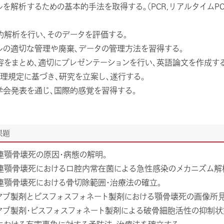
ルを解析するための基本的手法を取得する。（PCR,リアルタイムPCR
的解析を行い、そのデータを評価する。
ルの適切な管理や廃棄、データの管理方法を習得する。
容をまとめ、適切にプレゼンテーションを行い、英語論文を作成する
倫理規定に基づき、研究を立案し、遂行する。
学会発表を通じ、国際的感覚を習得する。
課題
連顎骨壊死の原因・病態の解明。
連顎骨壊死における口腔内常在菌による急性感染のメカニズム解
連顎骨壊死における骨切除範囲・治療法の確立。
マブ製剤とビスフォスフォネート製剤における顎骨壊死の画像所見
マブ製剤・ビスフォスフォネート製剤による破骨細胞活性の抑制状