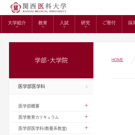
送）
リサーチワーク(医科
KMUバイオバン
附属病院長の選考
トップページ
役員報酬の支給基
教育センター
大学紹介
教育
入試
研究
ご寄付
採
ガバナンスコード
関西医科大学の社会
大学病院改革プラ
学部・大学院
HOME
医学部医学科
医学部概要
医学教育カリキュラム
医学部医学科(教養系教室)