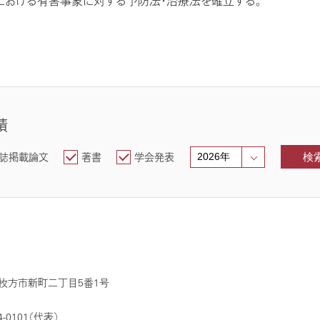
における有害事象に対する予防法・治療法を確立する。
績
誌掲載論文
著書
学会発表
検
0 枚方市新町二丁目5番1号
4-0101（代表）