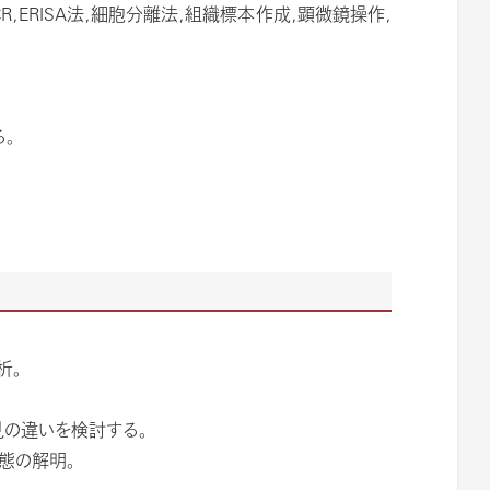
,ERISA法,細胞分離法,組織標本作成,顕微鏡操作,
。
析。
の違いを検討する。
態の解明。