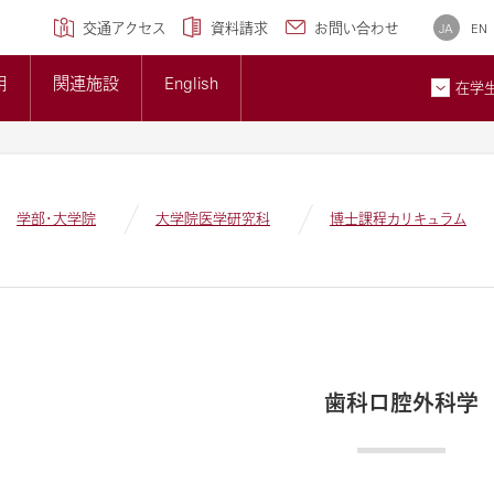
学専攻)
クセンター
研究ブランディング事業
について
広報誌
交通アクセス
資料請求
お問い合わせ
JA
EN
トップページ
準について
大学概要
用
関連施設
English
大学紹介ギャラリー
在学
貢献とSDGsへの取り組み
メディア掲載情報
ン
お問
学部・大学院
大学院医学研究科
博士課程カリキュラム
歯科口腔外科学